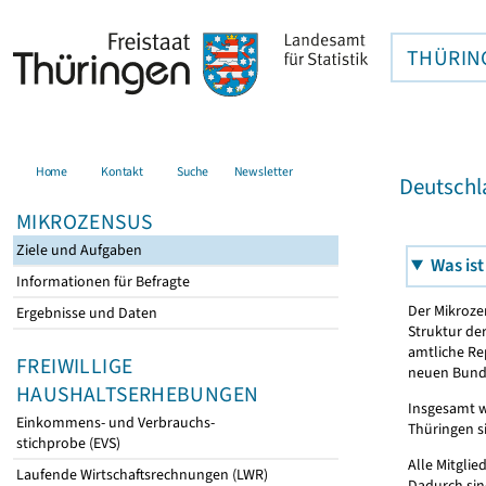
THÜRIN
Home
Kontakt
Suche
Newsletter
Deutschl
MIKROZENSUS
Ziele und Aufgaben
Was ist
Informationen für Befragte
Der Mikroze
Ergebnisse und Daten
Struktur der
amtliche Re
FREIWILLIGE
neuen Bunde
HAUSHALTSERHEBUNGEN
Insgesamt wi
Einkommens- und Verbrauchs-
Thüringen s
stichprobe (EVS)
Alle Mitglie
Laufende Wirtschaftsrechnungen (LWR)
Dadurch sin