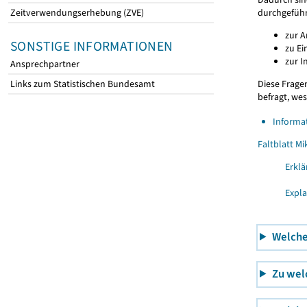
durchgeführ
Zeitverwendungserhebung (ZVE)
zur A
SONSTIGE INFORMATIONEN
zu E
zur I
Ansprechpartner
Diese Frage
Links zum Statistischen Bundesamt
befragt, we
Informa
Faltblatt M
Erklär
Explan
Welche
Zu wel