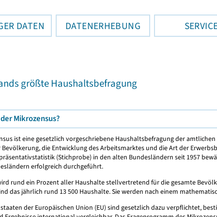
GER DATEN
DATENERHEBUNG
SERVIC
ands größte Haushaltsbefragung
 der Mikrozensus?
nsus ist eine gesetzlich vorgeschriebene Haushaltsbefragung der amtlichen 
 Bevölkerung, die Entwicklung des Arbeitsmarktes und die Art der Erwerbsbet
präsentativstatistik (Stichprobe) in den alten Bundesländern seit 1957 bew
sländern erfolgreich durchgeführt.
rd rund ein Prozent aller Haushalte stellvertretend für die gesamte Bevölke
ind das jährlich rund 13 500 Haushalte. Sie werden nach einem mathematisc
dstaaten der Europäischen Union (EU) sind gesetzlich dazu verpflichtet, be
d Ergebnisse international vergleichbar. Das Frageprogramm des Mikrozens