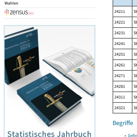
Wahlen
24211
S
24221
S
24231
S
24241
S
24251
S
24261
S
24271
S
24281
S
24311
S
24321
S
Begriffe
▸
Defi