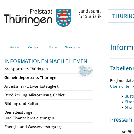
THÜRIN
Inform
Home
Kontakt
Suche
Newsletter
INFORMATIONEN NACH THEMEN
Tabellen
Kreisportraits Thüringen
Gemeindeportraits Thüringen
Regionaldate
Übersichten
Arbeitsmarkt, Erwerbstätigkeit
Bevölkerung, Mikrozensus, Gebiet
▸
Justi
▸
Stra
Bildung und Kultur
▸
Straf
Dienstleistungen
und Finanzdienstleistungen
Pressemi
Energie‑ und Wasserversorgung
veröff