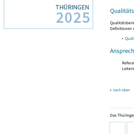
Qualität
Qualitätsber
Definitionen 
▸
Qual
Ansprech
Refera
Leiter
▴
nach oben
Das Thüringer