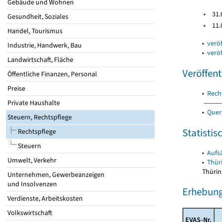
Gebäude und Wohnen
▸
31
Gesundheit, Soziales
▸
11
Handel, Tourismus
▸
veröf
Industrie, Handwerk, Bau
▸
veröf
Landwirtschaft, Fläche
Veröffen
Öffentliche Finanzen, Personal
Preise
▸
Recht
Private Haushalte
---------
▸
Quer
Steuern, Rechtspflege
Statisti
Rechtspflege
Steuern
▸
Aufs
Umwelt, Verkehr
▸
Thüri
Thürin
Unternehmen, Gewerbeanzeigen
und Insolvenzen
Erhebung
Verdienste, Arbeitskosten
Volkswirtschaft
EVAS-Nr.