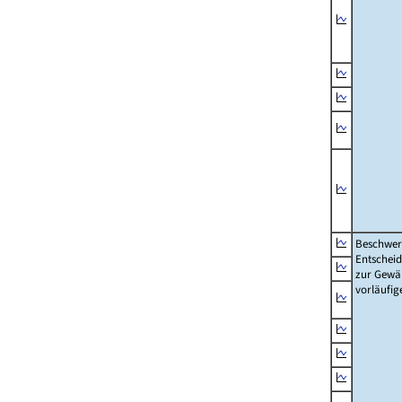
Beschwer
Entschei
zur Gewä
vorläufi