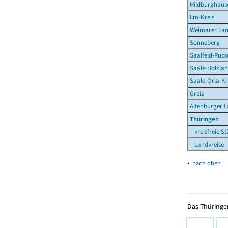
Hildburghaus
Ilm-Kreis
Weimarer La
Sonneberg
Saalfeld-Rudo
Saale-Holzlan
Saale-Orla-Kr
Greiz
Altenburger 
Thüringen
kreisfreie St
Landkreise
▴
nach oben
Das Thüringer