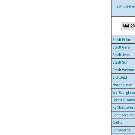
Schlüssel e
Stadt Erfurt
Stadt Gera
Stadt Jena
Stadt Suhl
Stadt Weimar
Eichsfeld
Nordhausen
Wartburgkrei
Unstrut-Haini
Kyffhäuserkre
Schmalkalden
Gotha
Sömmerda