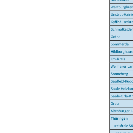
Wartburgkrei
Unstrut-Haini
Kyffhäuserkre
Schmalkalden
Gotha
Sömmerda
Hildburghaus
Ilm-Kreis
Weimarer La
Sonneberg
Saalfeld-Rudo
Saale-Holzlan
Saale-Orla-Kr
Greiz
Altenburger 
Thüringen
kreisfreie St