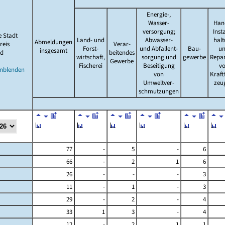
Energie-,
Wasser-
Han
versorgung;
Inst
e Stadt
Land- und
Abwasser-
hal
Abmeldungen
reis
Verar-
Forst-
und Abfallent-
Bau-
u
insgesamt
d
beitendes
wirtschaft,
sorgung und
gewerbe
Repa
Gewerbe
Fischerei
Beseitigung
v
inblenden
von
Kraft
Umweltver-
zeu
schmutzungen
77
-
5
-
6
66
-
2
1
6
26
-
-
-
3
11
-
1
-
3
29
-
2
-
4
33
1
3
-
4
12
-
2
1
1