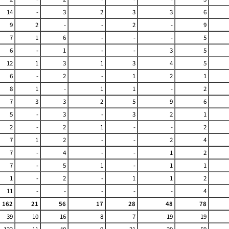
14
-
3
2
3
3
6
9
2
-
-
2
-
9
7
1
6
-
-
-
5
6
-
1
-
-
3
5
12
1
3
1
3
4
5
6
-
2
-
1
2
1
8
1
-
1
1
-
2
7
3
3
2
5
9
6
5
-
3
-
3
2
1
2
-
2
1
-
-
2
7
1
2
-
-
2
4
7
-
4
-
-
1
2
7
-
5
1
-
1
1
1
-
2
-
1
1
2
11
-
-
-
-
-
4
162
21
56
17
28
48
78
39
10
16
8
7
19
19