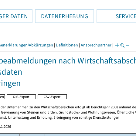
GER DATEN
DATENERHEBUNG
SERVIC
henerklärungen/Abkürzungen
|
Definitionen
|
Ansprechpartner
|
eabmeldungen nach Wirtschaftsabschn
sdaten
ringen
er Unternehmen zu den Wirtschaftsbereichen erfolgt ab Berichtsjahr 2008 anhand der „
 Gewinnung von Steinen und Erden, Grundstücks- und Wohnungswesen, Öffentliche Ver
unst, Unterhaltung und Erholung, Erbringung von sonstige Dienstleistungen
.1.2026