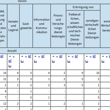
Davon
Erbringung von
del;
freiberuf-
and-
Finanz-
lichen,
tung
Information
und
sonstigen
sons
Verkehr
wissen-
nd
Gast-
und
Versiche-
wirtschaft-
Wirtsc
und
schaftlichen
ratur
gewerbe
Kommu-
rungs-
lichen
Lagerei
berei
und tech-
on
nikation
dienst-
Dienst-
nischen
fahr-
leistungen
leistungen
Dienst-
gen
leistungen
Anzahl
14
4
5
4
2
9
10
12
5
3
1
2
5
2
2
1
2
2
3
5
1
4
-
1
-
-
-
1
7
-
5
1
-
-
5
12
2
2
1
2
1
1
2
-
2
-
-
-
3