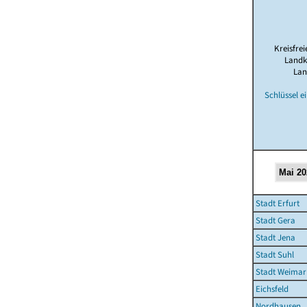
Kreisfrei
Landk
Lan
Schlüssel e
Stadt Erfurt
Stadt Gera
Stadt Jena
Stadt Suhl
Stadt Weimar
Eichsfeld
Nordhausen