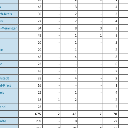
s
48
-
3
-
4
ch-Kreis
30
-
2
-
3
is
27
-
2
-
4
-Meiningen
34
-
8
3
3
49
-
1
1
8
20
-
1
-
5
en
20
-
1
-
2
48
-
4
-
3
nd
23
-
-
-
6
18
-
1
1
2
lstadt
28
-
4
-
2
d-Kreis
16
-
-
-
1
eis
22
-
1
-
4
15
1
2
-
2
Land
23
-
-
-
2
675
2
45
7
78
ädte
209
-
10
1
22