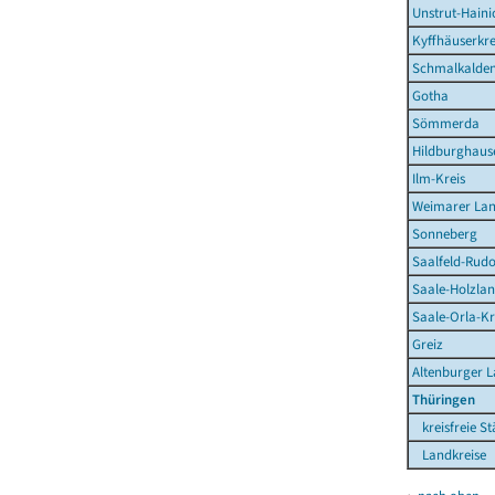
Unstrut-Haini
Kyffhäuserkre
Schmalkalden
Gotha
Sömmerda
Hildburghaus
Ilm-Kreis
Weimarer La
Sonneberg
Saalfeld-Rudo
Saale-Holzlan
Saale-Orla-Kr
Greiz
Altenburger 
Thüringen
kreisfreie St
Landkreise