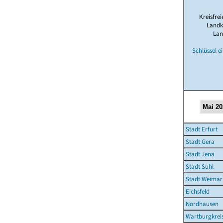
Kreisfrei
Landk
Lan
Schlüssel e
Stadt Erfurt
Stadt Gera
Stadt Jena
Stadt Suhl
Stadt Weimar
Eichsfeld
Nordhausen
Wartburgkrei