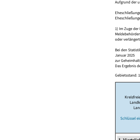
Aufgrund der u
Eheschließungen
Eheschließunge
1) Im Zuge de
Meldebehörde
oder verlängert
Bei den Statis
Januar 2025
zur Geheimhalt
Das Ergebnis d
Gebietsstand: 1
Kreisfrei
Landk
Lan
Schlüssel e