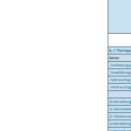
B, C Thüring
davon
. Vorleistung
. Investition
. Gebrauchsg
. Verbrauchs
10 Herstellun
11 Getränkehe
12 Tabakvera
13 Herstellung
14 Herstellun