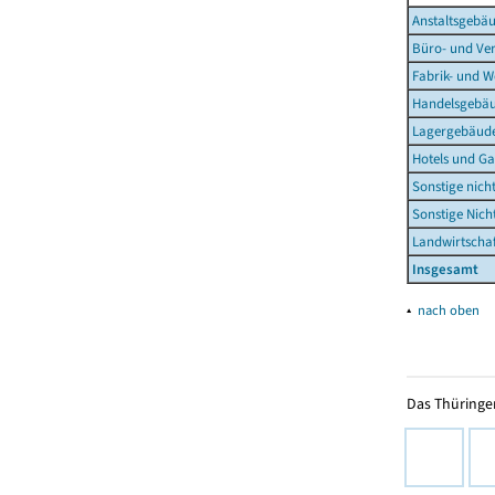
Anstaltsgebä
Büro- und Ve
Fabrik- und 
Handelsgebä
Lagergebäud
Hotels und Ga
Sonstige nich
Sonstige Nic
Landwirtschaf
Insgesamt
▴
nach oben
Das Thüringer