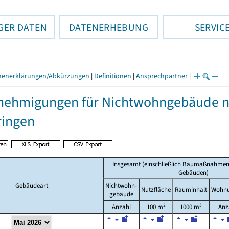
GER DATEN
DATENERHEBUNG
SERVIC
henerklärungen/Abkürzungen
|
Definitionen
|
Ansprechpartner
|
ehmigungen für Nichtwohngebäude n
ringen
Insgesamt (einschließlich Baumaßnahmen
Gebäuden)
Gebäudeart
Nichtwohn-
Nutzfläche
Rauminhalt
Wohn
gebäude
Anzahl
100 m²
1000 m³
Anz