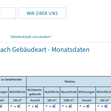
E
WIR ÜBER UNS
Tabellenköpfe verschoben?
ach Gebäudeart - Monatsdaten
 an bestehenden
Neubau
Nichtwohn-
ungen
Wohnfläche
Nutzfläche
Rauminhalt
Wohnungen
Wohnfläch
gebäude
ahl
100 m²
Anzahl
100 m²
1000 m³
Anzahl
100 m²