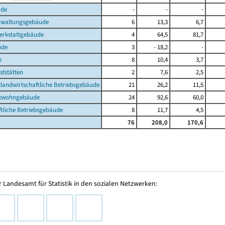
ude
-
-
-
rwaltungsgebäude
6
13,3
6,7
Werkstattgebäude
4
64,5
81,7
ude
3
- 18,2
-
e
8
10,4
3,7
ststätten
2
7,6
2,5
tlandwirtschaftliche Betriebsgebäude
21
26,2
11,5
htwohngebäude
24
92,6
60,0
tliche Betriebsgebäude
8
11,7
4,5
76
208,0
170,6
 Landesamt für Statistik in den sozialen Netzwerken: