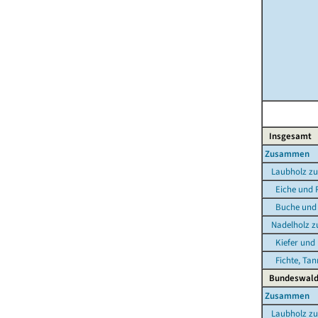
Insgesamt
Zusammen
Laubholz z
Eiche und R
Buche und s
Nadelholz 
Kiefer und 
Fichte, Tann
Bundeswal
Zusammen
Laubholz z