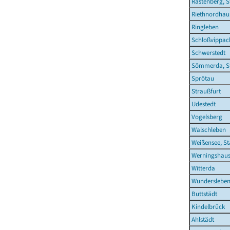
Rastenberg, S
Riethnordhau
Ringleben
Schloßvippac
Schwerstedt
Sömmerda, S
Sprötau
Straußfurt
Udestedt
Vogelsberg
Walschleben
Weißensee, St
Werningshau
Witterda
Wunderslebe
Buttstädt
Kindelbrück
Ahlstädt