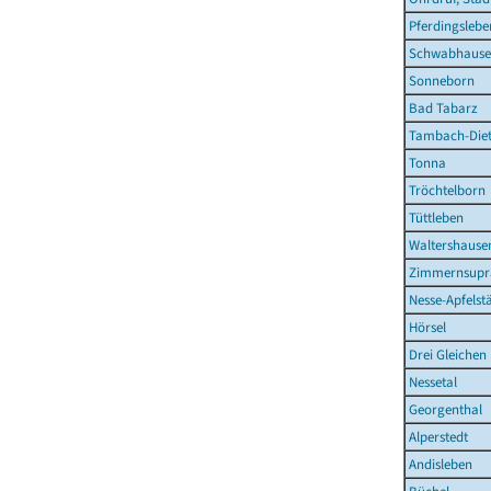
Pferdingslebe
Schwabhaus
Sonneborn
Bad Tabarz
Tambach-Diet
Tonna
Tröchtelborn
Tüttleben
Waltershausen
Zimmernsupr
Nesse-Apfelst
Hörsel
Drei Gleichen
Nessetal
Georgenthal
Alperstedt
Andisleben