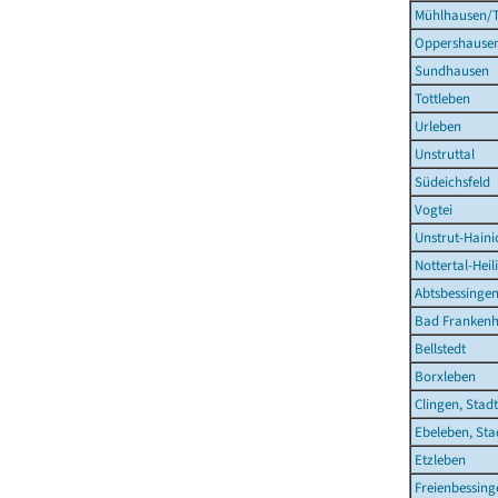
Mühlhausen/T
Oppershause
Sundhausen
Tottleben
Urleben
Unstruttal
Südeichsfeld
Vogtei
Unstrut-Haini
Nottertal-Hei
Abtsbessinge
Bad Frankenh
Bellstedt
Borxleben
Clingen, Stadt
Ebeleben, Sta
Etzleben
Freienbessing