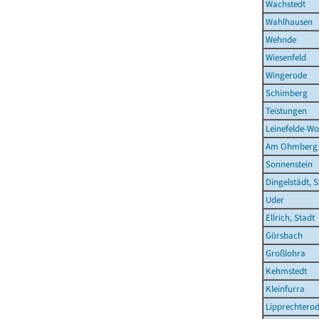
Wachstedt
Wahlhausen
Wehnde
Wiesenfeld
Wingerode
Schimberg
Teistungen
Leinefelde-Wo
Am Ohmberg
Sonnenstein
Dingelstädt, S
Uder
Ellrich, Stadt
Görsbach
Großlohra
Kehmstedt
Kleinfurra
Lipprechtero