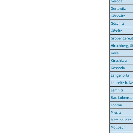
Geroda
Gertewitz
Görkwitz
Göschitz
Gössitz
Grobengereu
Hirschberg, S
Keila
Kirschkau
Kospoda
Langenorla
Lausnitz b. N
Lemnitz
Bad Lobenstei
Löhma
Miesitz
Mittelpöllnitz
Moßbach