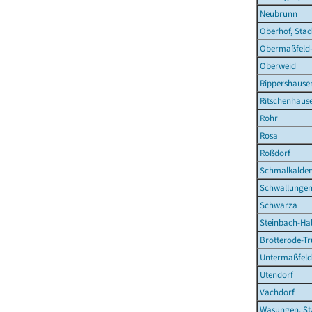
Neubrunn
Oberhof, Stad
Obermaßfeld
Oberweid
Rippershause
Ritschenhaus
Rohr
Rosa
Roßdorf
Schmalkalden
Schwallunge
Schwarza
Steinbach-Hal
Brotterode-Tr
Untermaßfeld
Utendorf
Vachdorf
Wasungen, St