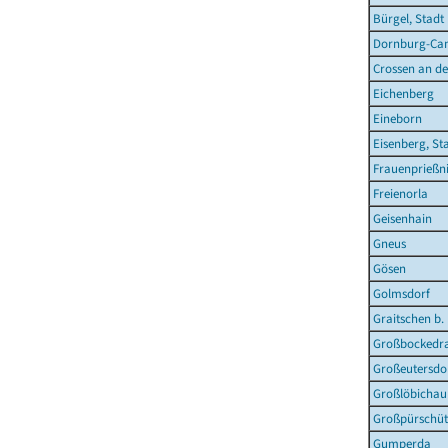
Bürgel, Stadt
Dornburg-Cam
Crossen an de
Eichenberg
Eineborn
Eisenberg, St
Frauenprießni
Freienorla
Geisenhain
Gneus
Gösen
Golmsdorf
Graitschen b.
Großbockedr
Großeutersdo
Großlöbichau
Großpürschüt
Gumperda