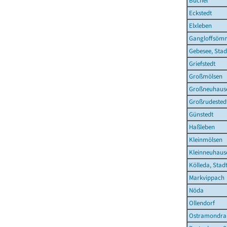
Büchel
Eckstedt
Elxleben
Gangloffsöm
Gebesee, Stad
Griefstedt
Großmölsen
Großneuhaus
Großrudested
Günstedt
Haßleben
Kleinmölsen
Kleinneuhaus
Kölleda, Stad
Markvippach
Nöda
Ollendorf
Ostramondra