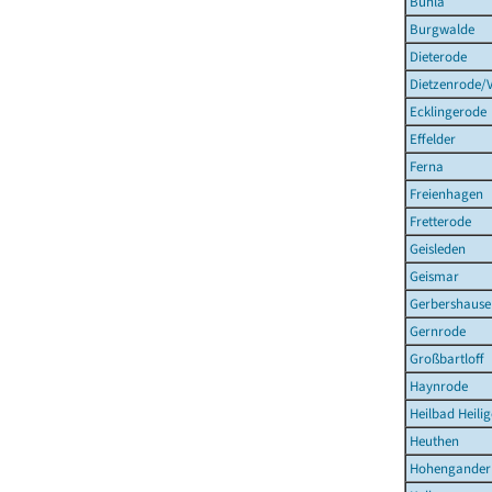
Buhla
Burgwalde
Dieterode
Dietzenrode/
Ecklingerode
Effelder
Ferna
Freienhagen
Fretterode
Geisleden
Geismar
Gerbershause
Gernrode
Großbartloff
Haynrode
Heilbad Heilig
Heuthen
Hohengander