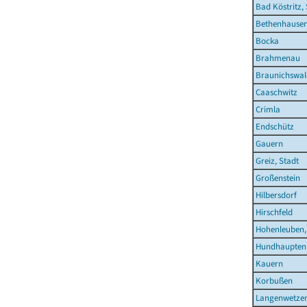
Bad Köstritz,
Bethenhause
Bocka
Brahmenau
Braunichswal
Caaschwitz
Crimla
Endschütz
Gauern
Greiz, Stadt
Großenstein
Hilbersdorf
Hirschfeld
Hohenleuben,
Hundhaupten
Kauern
Korbußen
Langenwetze