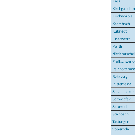
Kella
Kirchgandern
Kirchworbis
Krombach
Küllstedt
Lindewerra
Marth
Niederorschel
Pfaffschwend
Reinholterode
Rohrberg
Rustenfelde
Schachtebich
Schwobfeld
Sickerode
Steinbach
Tastungen
Volkerode