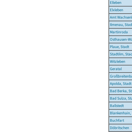
Elleben
Elxleben
Amt Wachsen
Ilmenau, Stad
Martinroda
Osthausen-Wü
Plaue, Stadt
Stadtilm, Sta
Witzleben
Geratal
Großbreitenb
Apolda, Stadt
Bad Berka, St
Bad Sulza, St
Ballstedt
Blankenhain, 
Buchfart
Döbritschen