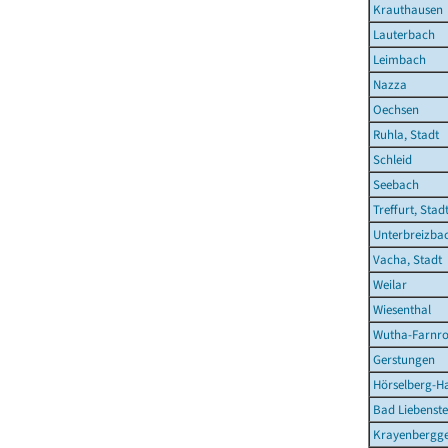
Krauthausen
Lauterbach
Leimbach
Nazza
Oechsen
Ruhla, Stadt
Schleid
Seebach
Treffurt, Stad
Unterbreizba
Vacha, Stadt
Weilar
Wiesenthal
Wutha-Farnr
Gerstungen
Hörselberg-H
Bad Liebenste
Krayenbergg