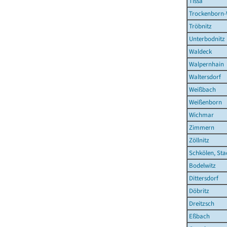
Tissa
Trockenborn-
Tröbnitz
Unterbodnitz
Waldeck
Walpernhain
Waltersdorf
Weißbach
Weißenborn
Wichmar
Zimmern
Zöllnitz
Schkölen, Sta
Bodelwitz
Dittersdorf
Döbritz
Dreitzsch
Eßbach