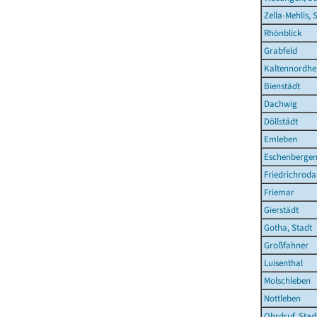
Zella-Mehlis, 
Rhönblick
Grabfeld
Kaltennordhe
Bienstädt
Dachwig
Döllstädt
Emleben
Eschenberge
Friedrichroda
Friemar
Gierstädt
Gotha, Stadt
Großfahner
Luisenthal
Molschleben
Nottleben
Ohrdruf, Stad