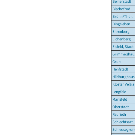
Beinerstadt
Bischofrod
Brünn/Thür.
Dingsleben
Ehrenberg
Eichenberg
Eisfeld, Stadt
Grimmelshau
Grub
Henfstädt
Hildburghause
Kloster Veßra
Lengfeld
Marisfeld
Oberstadt
Reurieth
Schlechtsart
Schleusegrun