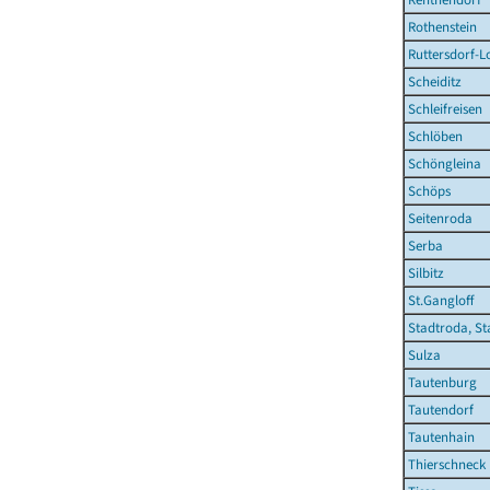
Rothenstein
Ruttersdorf-L
Scheiditz
Schleifreisen
Schlöben
Schöngleina
Schöps
Seitenroda
Serba
Silbitz
St.Gangloff
Stadtroda, St
Sulza
Tautenburg
Tautendorf
Tautenhain
Thierschneck