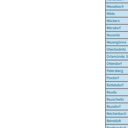
Meusebach
Milda
Möckern
Mörsdorf
Nausnitz
Neuengönna
Oberbodnitz
Orlamünde, S
Ottendorf
Petersberg
Poxdorf
Rattelsdorf
Rauda
Rauschwitz
Rausdorf
Reichenbach
Reinstädt
Renthendorf