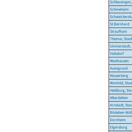
Schleusingen,
Schmeheim
Schweickersh
St.Bernhard
Straufhain
Themar, Stad
Ummerstadt, 
Veilsdorf
Westhausen
Auengrund
Masserberg
Römhild, Stad
Heldburg, Sta
Alkersleben
Arnstadt, Sta
Bösleben-Wüll
Dornheim
Elgersburg