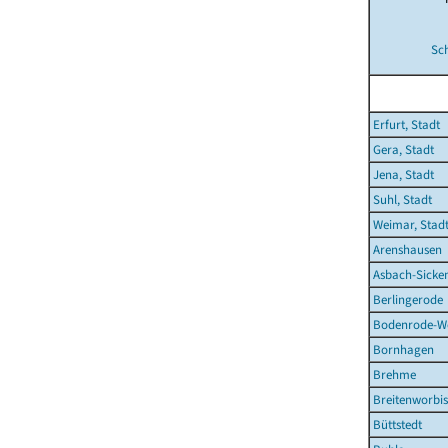
Sch
Erfurt, Stadt
Gera, Stadt
Jena, Stadt
Suhl, Stadt
Weimar, Stad
Arenshausen
Asbach-Sicke
Berlingerode
Bodenrode-W
Bornhagen
Brehme
Breitenworbis
Büttstedt