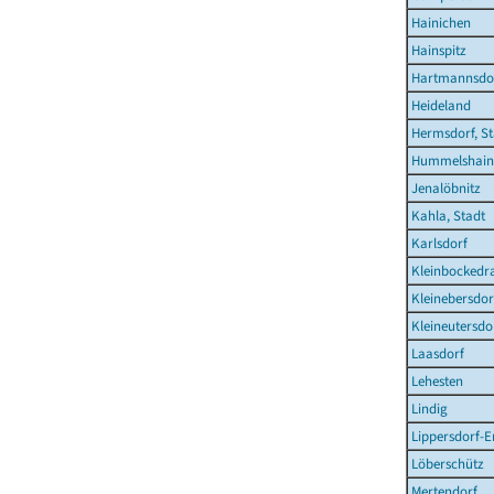
Hainichen
Hainspitz
Hartmannsdo
Heideland
Hermsdorf, St
Hummelshain
Jenalöbnitz
Kahla, Stadt
Karlsdorf
Kleinbockedr
Kleinebersdor
Kleineutersdo
Laasdorf
Lehesten
Lindig
Lippersdorf-
Löberschütz
Mertendorf