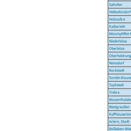
Gehofen
Helbedündorf
Holzsußra
Kalbsrieth
Mönchpfiffel-
Niederbösa
Oberbösa
Oberheldrun
Reinsdorf
Rockstedt
Sondershause
Topfstedt
Trebra
Wasserthaleb
Westgreußen
Kyffhäuserla
Artern, Stadt
Roßleben-Wieh