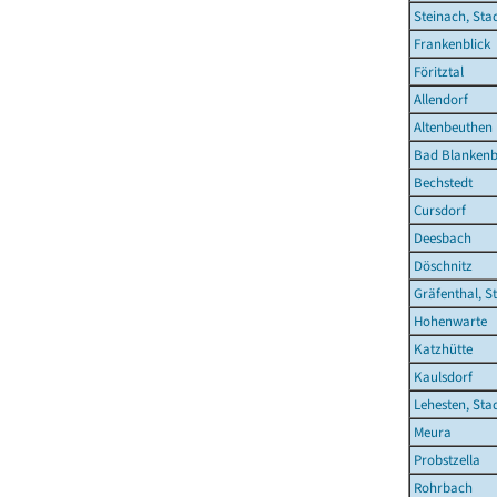
Steinach, Sta
Frankenblick
Föritztal
Allendorf
Altenbeuthen
Bad Blankenb
Bechstedt
Cursdorf
Deesbach
Döschnitz
Gräfenthal, S
Hohenwarte
Katzhütte
Kaulsdorf
Lehesten, Sta
Meura
Probstzella
Rohrbach