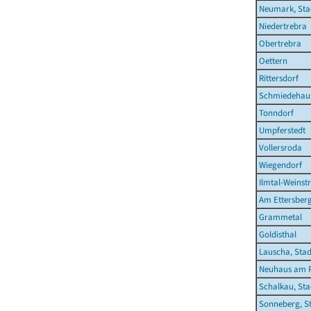
Neumark, Sta
Niedertrebra
Obertrebra
Oettern
Rittersdorf
Schmiedehau
Tonndorf
Umpferstedt
Vollersroda
Wiegendorf
Ilmtal-Weinst
Am Ettersber
Grammetal
Goldisthal
Lauscha, Stad
Neuhaus am R
Schalkau, Sta
Sonneberg, S