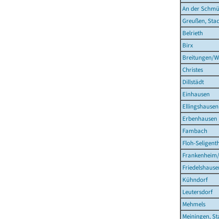
An der Schmü
Greußen, Sta
Belrieth
Birx
Breitungen/W
Christes
Dillstädt
Einhausen
Ellingshausen
Erbenhausen
Fambach
Floh-Seligent
Frankenheim
Friedelshause
Kühndorf
Leutersdorf
Mehmels
Meiningen, St