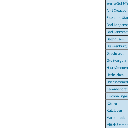
Werra-Suhl-Ta
Amt Creuzbur
Eisenach, Sta
Bad Langensa
Bad Tennstedt
Ballhausen
Blankenburg
Bruchstedt
Großvargula
Haussömmer
Herbsleben
Hornsömmer
Kammerforst
Kirchheilinge
Körner
Kutzleben
Marolterode
Mittelsömmer