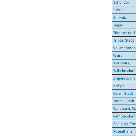
Schöndorf
Seisla
Solkwitz
Tegau
Tömmelsdorf
Triptis, Stadt
Volkmannsdo
Weira
Wernburg
Wilhelmsdorf
Ziegenrück, S
Krölpa
Gefell, Stadt
Tanna, Stadt
Wurzbach, St
Remptendorf
Saalburg-Eber
Rosenthal am