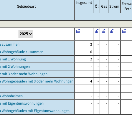
Insgesamt
Fernw
Gebäudeart
Öl
Gas
Strom
Fern
e zusammen
3
-
-
-
n Wohngebäude zusammen
6
-
-
-
 mit 1 Wohnung
2
-
-
-
 mit 2 Wohnungen
-
-
-
-
 mit 3 oder mehr Wohnungen
1
-
-
-
n Wohngebäuden mit 3 oder mehr Wohnungen
4
-
-
-
-
-
-
-
n Wohnheimen
-
-
-
-
 mit Eigentumswohnungen
-
-
-
-
n Wohngebäuden mit Eigentumswohnungen
-
-
-
-