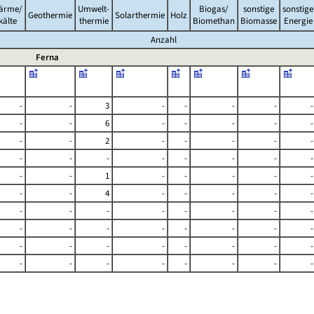
ärme/
Umwelt-
Biogas/
sonstige
sonstige
Geothermie
Solarthermie
Holz
kälte
thermie
Biomethan
Biomasse
Energie
Anzahl
Ferna
-
-
3
-
-
-
-
-
-
-
6
-
-
-
-
-
-
-
2
-
-
-
-
-
-
-
-
-
-
-
-
-
-
-
1
-
-
-
-
-
-
-
4
-
-
-
-
-
-
-
-
-
-
-
-
-
-
-
-
-
-
-
-
-
-
-
-
-
-
-
-
-
-
-
-
-
-
-
-
-