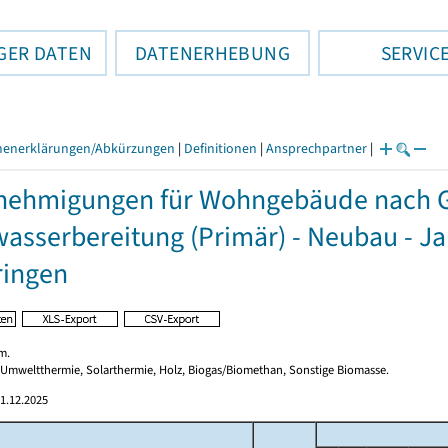
GER DATEN
DATENERHEBUNG
SERVIC
henerklärungen/Abkürzungen
|
Definitionen
|
Ansprechpartner
|
ehmigungen für Wohngebäude nach G
sserbereitung (Primär) - Neubau - J
ringen
m.
 Umweltthermie, Solarthermie, Holz, Biogas/Biomethan, Sonstige Biomasse.
1.12.2025