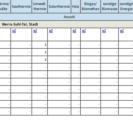
ärme/
Umwelt-
Biogas/
sonstige
sonstige
Geothermie
Solarthermie
Holz
kälte
thermie
Biomethan
Biomasse
Energie
Anzahl
Werra-Suhl-Tal, Stadt
-
-
3
-
-
-
-
-
-
-
3
-
-
-
-
-
-
-
3
-
-
-
-
-
-
-
-
-
-
-
-
-
-
-
-
-
-
-
-
-
-
-
-
-
-
-
-
-
-
-
-
-
-
-
-
-
-
-
-
-
-
-
-
-
-
-
-
-
-
-
-
-
-
-
-
-
-
-
-
-