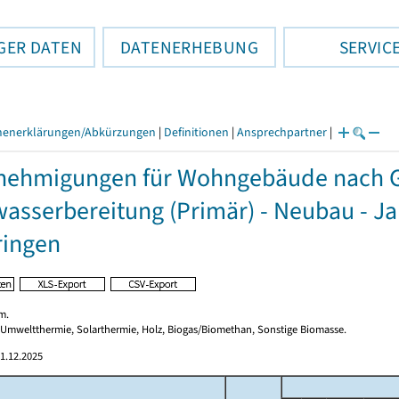
GER DATEN
DATENERHEBUNG
SERVIC
henerklärungen/Abkürzungen
|
Definitionen
|
Ansprechpartner
|
ehmigungen für Wohngebäude nach G
sserbereitung (Primär) - Neubau - J
ringen
m.
 Umweltthermie, Solarthermie, Holz, Biogas/Biomethan, Sonstige Biomasse.
1.12.2025