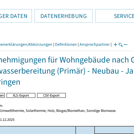
GER DATEN
DATENERHEBUNG
SERVIC
henerklärungen/Abkürzungen
|
Definitionen
|
Ansprechpartner
|
ehmigungen für Wohngebäude nach G
sserbereitung (Primär) - Neubau - J
ringen
m.
 Umweltthermie, Solarthermie, Holz, Biogas/Biomethan, Sonstige Biomasse.
1.12.2025