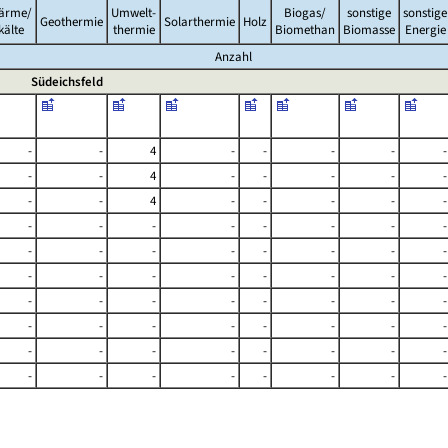
ärme/
Umwelt-
Biogas/
sonstige
sonstige
Geothermie
Solarthermie
Holz
kälte
thermie
Biomethan
Biomasse
Energie
Anzahl
Südeichsfeld
-
-
4
-
-
-
-
-
-
-
4
-
-
-
-
-
-
-
4
-
-
-
-
-
-
-
-
-
-
-
-
-
-
-
-
-
-
-
-
-
-
-
-
-
-
-
-
-
-
-
-
-
-
-
-
-
-
-
-
-
-
-
-
-
-
-
-
-
-
-
-
-
-
-
-
-
-
-
-
-