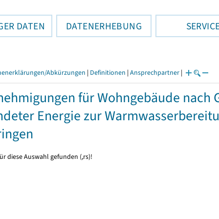
GER DATEN
DATENERHEBUNG
SERVIC
henerklärungen/Abkürzungen
|
Definitionen
|
Ansprechpartner
|
nehmigungen für Wohngebäude nach 
deter Energie zur Warmwasserbereitun
ringen
ür diese Auswahl gefunden (,rs)!