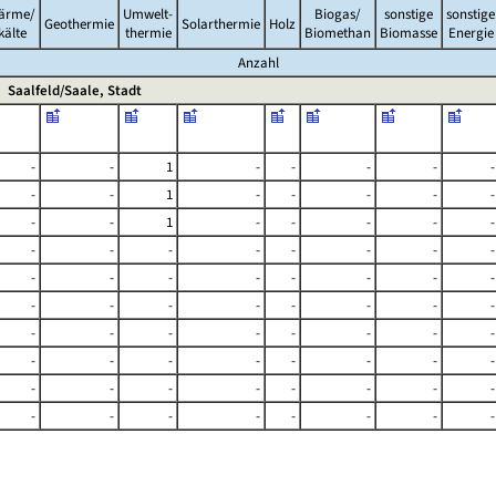
ärme/
Umwelt-
Biogas/
sonstige
sonstige
Geothermie
Solarthermie
Holz
kälte
thermie
Biomethan
Biomasse
Energie
Anzahl
Saalfeld/Saale, Stadt
-
-
1
-
-
-
-
-
-
-
1
-
-
-
-
-
-
-
1
-
-
-
-
-
-
-
-
-
-
-
-
-
-
-
-
-
-
-
-
-
-
-
-
-
-
-
-
-
-
-
-
-
-
-
-
-
-
-
-
-
-
-
-
-
-
-
-
-
-
-
-
-
-
-
-
-
-
-
-
-