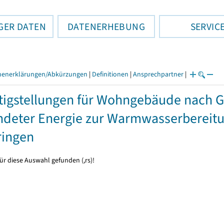
GER DATEN
DATENERHEBUNG
SERVIC
henerklärungen/Abkürzungen
|
Definitionen
|
Ansprechpartner
|
tigstellungen für Wohngebäude nach 
deter Energie zur Warmwasserbereitun
ringen
ür diese Auswahl gefunden (,rs)!