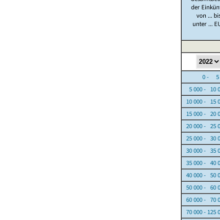
der Einkün
von ... bi
unter ... E
0 - 5 0
5 000 - 10 
10 000 - 15 
15 000 - 20 
20 000 - 25 
25 000 - 30 
30 000 - 35 
35 000 - 40 
40 000 - 50 
50 000 - 60 
60 000 - 70 
70 000 - 125 