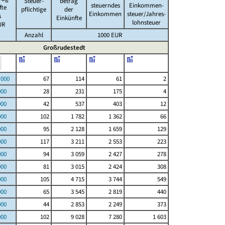
Steuer-
betrag
steuerndes
Einkommen-
fte
pflichtige
der
Einkommen
steuer/Jahres-
s
Einkünfte
lohnsteuer
UR
Anzahl
1000 EUR
Großrudestedt
00
67
114
61
2
000
28
231
175
4
000
42
537
403
12
000
102
1 782
1 362
66
000
95
2 128
1 659
129
000
117
3 211
2 553
223
000
94
3 059
2 427
278
000
81
3 015
2 424
308
000
105
4 715
3 744
549
000
65
3 545
2 819
440
000
44
2 853
2 249
373
000
102
9 028
7 280
1 603