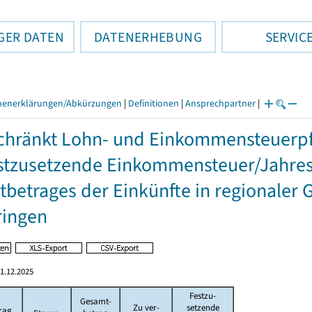
GER DATEN
DATENERHEBUNG
SERVIC
henerklärungen/Abkürzungen
|
Definitionen
|
Ansprechpartner
|
hränkt Lohn- und Einkommensteuerpfl
stzusetzende Einkommensteuer/Jahres
betrages der Einkünfte in regionaler 
ringen
1.12.2025
Festzu-
Gesamt-
Zu ver-
setzende
rag