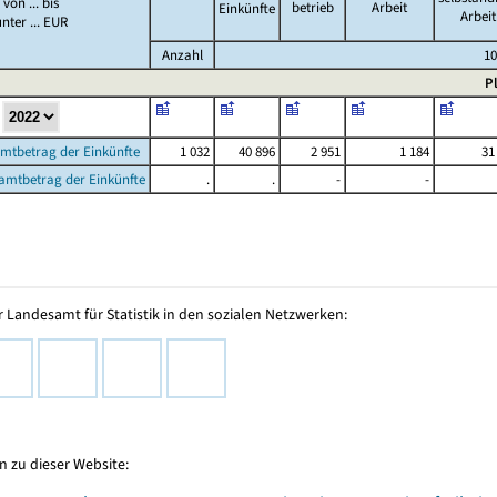
von ... bis
betrieb
Arbeit
Einkünfte
Arbeit
unter ... EUR
Anzahl
1
P
amtbetrag der Einkünfte
1 032
40 896
2 951
1 184
31
amtbetrag der Einkünfte
.
.
-
-
 Landesamt für Statistik in den sozialen Netzwerken:
 zu dieser Website: