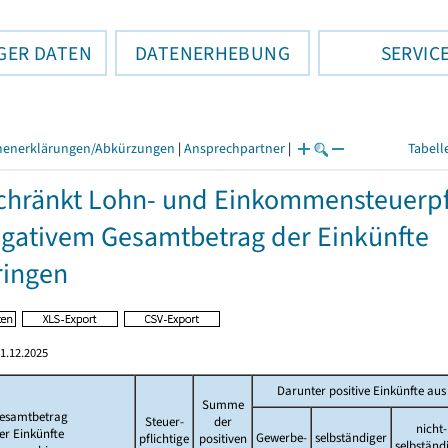
GER DATEN
DATENERHEBUNG
SERVIC
henerklärungen/Abkürzungen
|
Ansprechpartner
|
Tabell
hränkt Lohn- und Einkommensteuerpfli
gativem Gesamtbetrag der Einkünfte
ringen
1.12.2025
Darunter positive Einkünfte aus
Summe
esamtbetrag
Steuer-
der
nicht-
er Einkünfte
Gewerbe-
selbständiger
pflichtige
positiven
selbständ