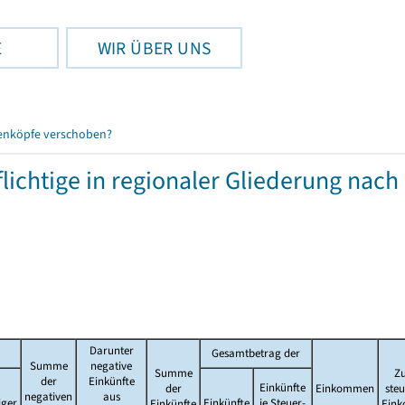
E
WIR ÜBER UNS
enköpfe verschoben?
chtige in regionaler Gliederung nach
Darunter
Gesamtbetrag der
Summe
negative
Summe
Zu
der
Einkünfte
Einkünfte
der
Einkommen
ste
negativen
aus
iger
Einkünfte
je Steuer-
Einkünfte
Ein