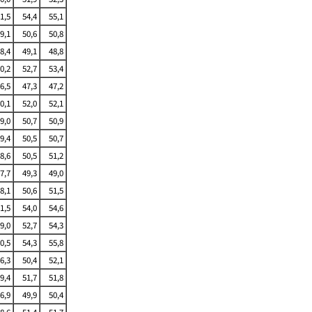
1,5
54,4
55,1
9,1
50,6
50,8
8,4
49,1
48,8
0,2
52,7
53,4
6,5
47,3
47,2
0,1
52,0
52,1
9,0
50,7
50,9
9,4
50,5
50,7
8,6
50,5
51,2
7,7
49,3
49,0
8,1
50,6
51,5
1,5
54,0
54,6
9,0
52,7
54,3
0,5
54,3
55,8
6,3
50,4
52,1
9,4
51,7
51,8
6,9
49,9
50,4