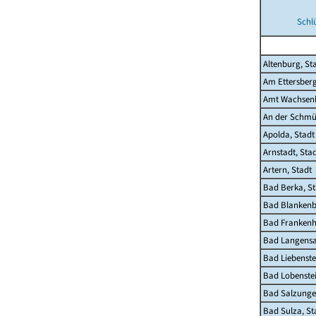
Schl
Altenburg, St
Am Ettersber
Amt Wachsen
An der Schmü
Apolda, Stadt
Arnstadt, Sta
Artern, Stadt
Bad Berka, St
Bad Blankenb
Bad Frankenh
Bad Langensa
Bad Liebenste
Bad Lobenstei
Bad Salzunge
Bad Sulza, St