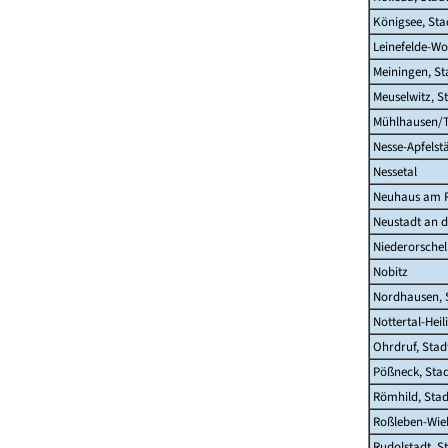
Königsee, Sta
Leinefelde-Wo
Meiningen, St
Meuselwitz, S
Mühlhausen/T
Nesse-Apfelst
Nessetal
Neuhaus am R
Neustadt an d
Niederorschel
Nobitz
Nordhausen, 
Nottertal-Hei
Ohrdruf, Stad
Pößneck, Sta
Römhild, Stad
Roßleben-Wieh
Rudolstadt, S