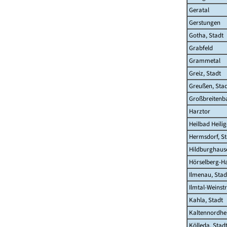
Geratal
Gerstungen
Gotha, Stadt
Grabfeld
Grammetal
Greiz, Stadt
Greußen, Sta
Großbreitenb
Harztor
Heilbad Heilig
Hermsdorf, St
Hildburghause
Hörselberg-H
Ilmenau, Stad
Ilmtal-Weinst
Kahla, Stadt
Kaltennordhe
Kölleda, Stad