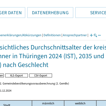
GER DATEN
DATENERHEBUNG
SERVIC
henerklärungen/Abkürzungen
|
Definitionen
|
Ansprechpartner
|
sichtliches Durchschnittsalter der kr
ner in Thüringen 2024 (IST), 2035 und 
) nach Geschlecht
r 2. Gemeindebevölkerungsvorausberechnung (2. GemBv)
1.12.2024
männlich
weiblich
Stadt