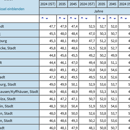
2024 (IST)
2035
2045
2024 (IST)
2035
2045
2024 (I
üssel einblenden
Jahre
adt
47,7
47,9
47,4
52,5
52,7
52,0
5
g
45,5
48,0
48,4
47,0
50,3
50,7
4
burg
45,3
48,1
49,0
47,7
51,2
52,0
4
cke, Stadt
45,8
48,1
48,6
51,5
52,8
52,7
4
44,8
45,6
45,5
49,2
50,2
49,9
4
dt
44,4
46,1
47,0
49,4
50,8
51,1
4
48,0
49,1
49,2
50,8
54,0
54,6
4
adt
47,3
49,2
49,5
49,5
51,8
52,6
4
urg, Stadt
49,0
49,9
50,1
52,9
53,6
53,7
5
ausen/Kyffhäuser, Stadt
46,9
48,6
48,9
49,9
53,3
54,5
4
lza, Stadt
46,1
47,2
47,1
50,7
52,0
52,1
4
in, Stadt
48,3
50,0
50,4
51,9
53,9
54,6
5
n, Stadt
48,0
49,8
50,0
52,6
53,8
53,7
5
n, Stadt
46,6
48,6
49,3
50,2
53,0
53,6
4
adt
46,0
48,1
47,9
48,1
50,8
50,7
4