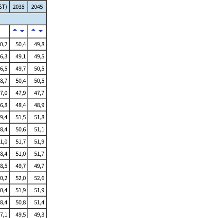
ST)
2035
2045
0,2
50,4
49,8
6,3
49,1
49,5
6,5
49,7
50,5
8,7
50,4
50,5
7,0
47,9
47,7
6,8
48,4
48,9
9,4
51,5
51,8
8,4
50,6
51,1
1,0
51,7
51,9
8,4
51,0
51,7
8,5
49,7
49,7
0,2
52,0
52,6
0,4
51,9
51,9
8,4
50,8
51,4
7,1
49,5
49,3