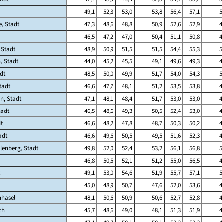
49,1
52,3
53,0
53,8
56,4
57,1
5
e, Stadt
47,3
48,6
48,8
50,9
52,6
52,9
4
46,5
47,2
47,0
50,4
51,1
50,8
4
 Stadt
48,9
50,9
51,5
51,5
54,4
55,3
5
, Stadt
44,0
45,2
45,5
49,1
49,6
49,3
4
dt
48,5
50,0
49,9
51,7
54,0
54,3
5
tadt
46,6
47,7
48,1
51,2
53,5
53,8
4
n, Stadt
47,1
48,1
48,4
51,7
53,0
53,0
4
tadt
46,5
48,6
49,3
50,5
52,4
53,0
4
dt
46,6
48,2
47,8
48,7
50,3
50,2
4
adt
46,6
49,6
50,5
49,5
51,6
52,3
4
lenberg, Stadt
49,8
52,0
52,4
53,2
56,1
56,8
5
46,8
50,5
52,1
51,2
55,0
56,5
4
t
49,1
53,0
54,6
51,9
55,7
57,1
5
45,0
48,9
50,7
47,6
52,0
53,6
4
hhasel
48,1
50,6
50,9
50,6
52,7
52,8
4
ch
45,7
48,6
49,0
48,1
51,3
51,9
4