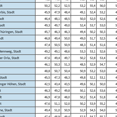
dt
50,2
52,2
52,5
53,2
55,4
56,0
5
rbis, Stadt
45,9
47,9
48,4
49,1
52,4
53,2
4
adt
46,4
48,1
48,5
50,0
52,0
52,6
4
tadt
49,3
49,7
49,0
52,4
53,7
53,0
5
hüringen, Stadt
45,7
46,3
46,3
49,4
50,2
50,3
4
ädt
46,8
49,4
50,0
49,0
51,7
52,5
4
47,4
50,5
50,9
48,3
51,4
51,6
4
ennweg, Stadt
49,2
49,1
48,6
53,3
53,1
52,6
5
er Orla, Stadt
47,6
49,4
49,7
50,2
52,8
53,4
4
46,1
50,3
51,3
48,5
52,9
54,7
4
48,8
50,7
50,4
50,9
53,2
53,0
4
Stadt
45,5
47,3
48,3
49,8
52,1
53,1
4
linger Höhen, Stadt
42,5
43,4
43,5
49,6
50,1
50,0
4
t
46,3
49,2
49,8
50,1
52,6
53,6
4
dt
46,9
47,8
48,0
50,2
51,4
51,8
4
t
47,6
51,1
52,0
50,2
53,9
55,2
4
e, Stadt
49,4
51,0
50,9
52,9
54,5
54,0
5
tadt
47,4
48,9
49,4
52,5
54,7
55,2
5