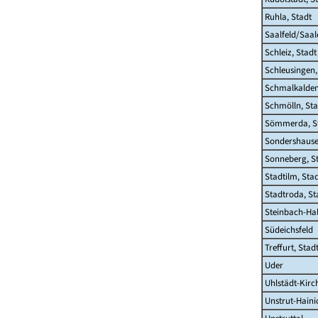
Ruhla, Stadt
Saalfeld/Saal
Schleiz, Stadt
Schleusingen,
Schmalkalden
Schmölln, Sta
Sömmerda, S
Sondershause
Sonneberg, S
Stadtilm, Sta
Stadtroda, St
Steinbach-Hal
Südeichsfeld
Treffurt, Stad
Uder
Uhlstädt-Kirc
Unstrut-Haini