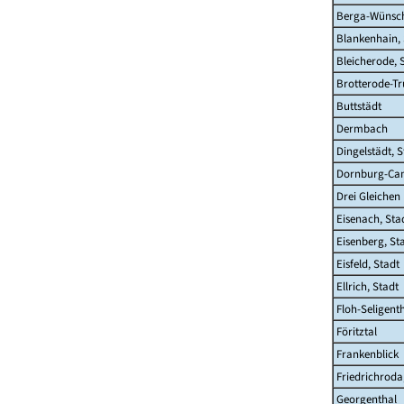
Berga-Wünsch
Blankenhain, 
Bleicherode, 
Brotterode-Tr
Buttstädt
Dermbach
Dingelstädt, S
Dornburg-Cam
Drei Gleichen
Eisenach, Sta
Eisenberg, St
Eisfeld, Stadt
Ellrich, Stadt
Floh-Seligent
Föritztal
Frankenblick
Friedrichroda
Georgenthal