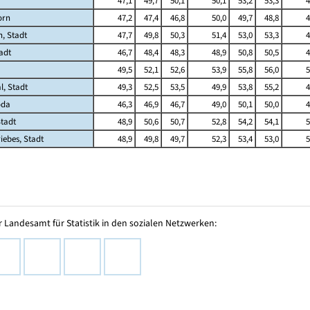
47,1
49,7
50,1
50,1
53,2
53,3
4
orn
47,2
47,4
46,8
50,0
49,7
48,8
4
, Stadt
47,7
49,8
50,3
51,4
53,0
53,3
4
adt
46,7
48,4
48,3
48,9
50,8
50,5
4
49,5
52,1
52,6
53,9
55,8
56,0
5
l, Stadt
49,3
52,5
53,5
49,9
53,8
55,2
4
oda
46,3
46,9
46,7
49,0
50,1
50,0
4
Stadt
48,9
50,6
50,7
52,8
54,2
54,1
5
iebes, Stadt
48,9
49,8
49,7
52,3
53,4
53,0
5
 Landesamt für Statistik in den sozialen Netzwerken: