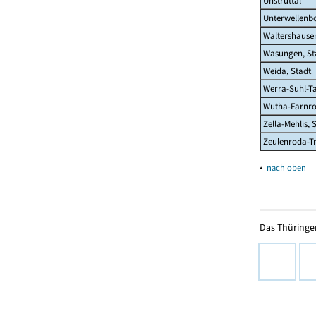
Unstruttal
Unterwellenb
Waltershausen
Wasungen, St
Weida, Stadt
Werra-Suhl-Ta
Wutha-Farnr
Zella-Mehlis, 
Zeulenroda-Tr
▴
nach oben
Das Thüringer