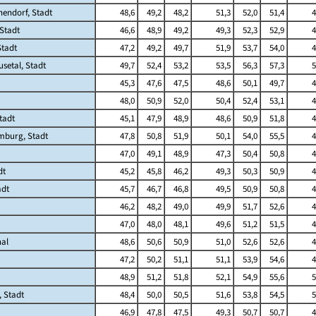
endorf, Stadt
48,6
49,2
48,2
51,3
52,0
51,4
4
Stadt
46,6
48,9
49,2
49,3
52,3
52,9
4
Stadt
47,2
49,2
49,7
51,9
53,7
54,0
4
usetal, Stadt
49,7
52,4
53,2
53,5
56,3
57,3
5
45,3
47,6
47,5
48,6
50,1
49,7
4
48,0
50,9
52,0
50,4
52,4
53,1
4
tadt
45,1
47,9
48,9
48,6
50,9
51,8
4
burg, Stadt
47,8
50,8
51,9
50,1
54,0
55,5
4
47,0
49,1
48,9
47,3
50,4
50,8
4
dt
45,2
45,8
46,2
49,3
50,3
50,9
4
adt
45,7
46,7
46,8
49,5
50,9
50,8
4
46,2
48,2
49,0
49,9
51,7
52,6
4
47,0
48,0
48,1
49,6
51,2
51,5
4
hal
48,6
50,6
50,9
51,0
52,6
52,6
4
47,2
50,2
51,1
51,1
53,9
54,6
4
48,9
51,2
51,8
52,1
54,9
55,6
5
, Stadt
48,4
50,0
50,5
51,6
53,8
54,5
5
46,9
47,8
47,5
49,3
50,7
50,7
4