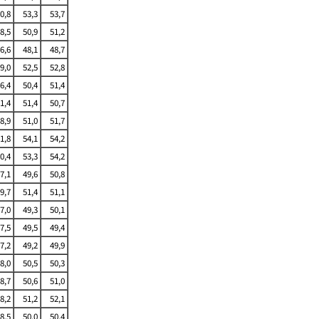
0,8
53,3
53,7
8,5
50,9
51,2
6,6
48,1
48,7
9,0
52,5
52,8
6,4
50,4
51,4
1,4
51,4
50,7
8,9
51,0
51,7
1,8
54,1
54,2
0,4
53,3
54,2
7,1
49,6
50,8
9,7
51,4
51,1
7,0
49,3
50,1
7,5
49,5
49,4
7,2
49,2
49,9
8,0
50,5
50,3
8,7
50,6
51,0
8,2
51,2
52,1
8,5
50,0
50,4