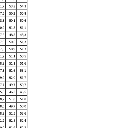
1,7
53,8
54,3
7,5
50,2
50,8
8,3
50,1
50,6
0,9
51,8
51,1
7,6
48,3
48,3
7,9
50,6
51,3
7,8
50,9
51,3
1,2
51,1
50,5
8,9
51,1
51,6
7,3
51,6
53,1
9,9
52,0
51,7
7,7
49,7
50,7
5,8
46,5
46,5
8,2
51,0
51,8
8,6
49,7
50,0
8,9
52,5
53,6
1,2
52,8
52,4
0,0
51,9
52,3