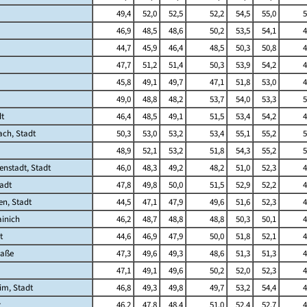
49,4
52,0
52,5
52,2
54,5
55,0
5
46,9
48,5
48,6
50,2
53,5
54,1
4
44,7
45,9
46,4
48,5
50,3
50,8
4
47,7
51,2
51,4
50,3
53,9
54,2
4
45,8
49,1
49,7
47,1
51,8
53,0
4
49,0
48,8
48,2
53,7
54,0
53,3
5
dt
46,4
48,5
49,1
51,5
53,4
54,2
4
ach, Stadt
50,3
53,0
53,2
53,4
55,1
55,2
5
48,9
52,1
53,2
51,8
54,3
55,2
5
enstadt, Stadt
46,0
48,3
49,2
48,2
51,0
52,3
4
adt
47,8
49,8
50,0
51,5
52,9
52,2
4
n, Stadt
44,5
47,1
47,9
49,6
51,6
52,3
4
ainich
46,2
48,7
48,8
48,8
50,3
50,1
4
t
44,6
46,9
47,9
50,0
51,8
52,1
4
raße
47,3
49,6
49,3
48,6
51,3
51,3
4
47,1
49,1
49,6
50,2
52,0
52,3
4
im, Stadt
46,8
49,3
49,8
49,7
53,2
54,4
4
t
46,2
47,8
48,4
51,0
52,4
52,7
4