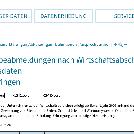
GER DATEN
DATENERHEBUNG
SERVIC
henerklärungen/Abkürzungen
|
Definitionen
|
Ansprechpartner
|
eabmeldungen nach Wirtschaftsabschn
sdaten
ringen
er Unternehmen zu den Wirtschaftsbereichen erfolgt ab Berichtsjahr 2008 anhand der „
 Gewinnung von Steinen und Erden, Grundstücks- und Wohnungswesen, Öffentliche Ver
unst, Unterhaltung und Erholung, Erbringung von sonstige Dienstleistungen
.1.2026