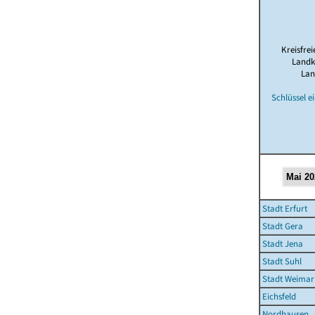
Kreisfrei
Landk
Lan
Schlüssel e
Stadt Erfurt
Stadt Gera
Stadt Jena
Stadt Suhl
Stadt Weimar
Eichsfeld
Nordhausen