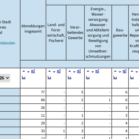
Energie-,
Wasser-
Han
versorgung;
Inst
e Stadt
Land- und
Abwasser-
hal
Abmeldungen
reis
Verar-
Forst-
und Abfallent-
Bau-
u
insgesamt
d
beitendes
wirtschaft,
sorgung und
gewerbe
Repa
Gewerbe
Fischerei
Beseitigung
v
inblenden
von
Kraft
Umweltver-
zeu
schmutzungen
77
-
5
-
6
66
-
2
1
6
26
-
-
-
3
11
-
1
-
3
29
-
2
-
4
33
1
3
-
4
12
-
2
1
1