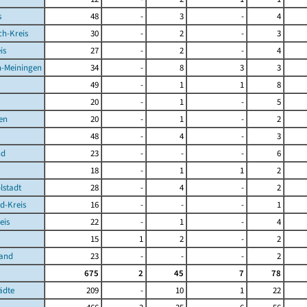
s
48
-
3
-
4
ch-Kreis
30
-
2
-
3
is
27
-
2
-
4
-Meiningen
34
-
8
3
3
49
-
1
1
8
20
-
1
-
5
en
20
-
1
-
2
48
-
4
-
3
nd
23
-
-
-
6
18
-
1
1
2
lstadt
28
-
4
-
2
d-Kreis
16
-
-
-
1
eis
22
-
1
-
4
15
1
2
-
2
Land
23
-
-
-
2
675
2
45
7
78
ädte
209
-
10
1
22