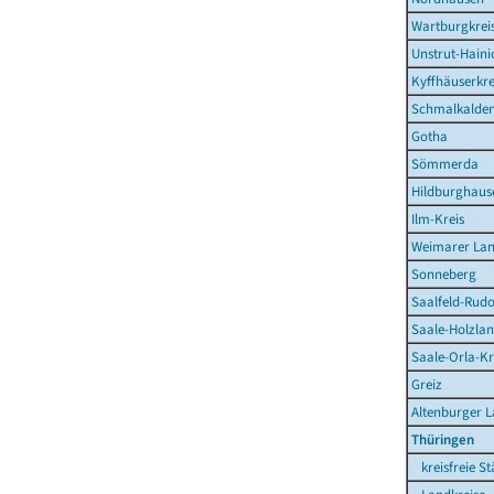
Wartburgkrei
Unstrut-Haini
Kyffhäuserkre
Schmalkalden
Gotha
Sömmerda
Hildburghaus
Ilm-Kreis
Weimarer La
Sonneberg
Saalfeld-Rudo
Saale-Holzlan
Saale-Orla-Kr
Greiz
Altenburger 
Thüringen
kreisfreie St