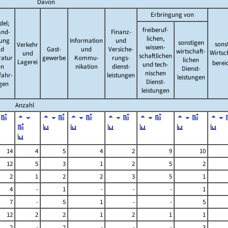
Davon
Erbringung von
del;
freiberuf-
and-
Finanz-
lichen,
tung
Information
und
sonstigen
sons
Verkehr
wissen-
nd
Gast-
und
Versiche-
wirtschaft-
Wirtsc
und
schaftlichen
ratur
gewerbe
Kommu-
rungs-
lichen
Lagerei
berei
und tech-
on
nikation
dienst-
Dienst-
nischen
fahr-
leistungen
leistungen
Dienst-
gen
leistungen
Anzahl
14
4
5
4
2
9
10
12
5
3
1
2
5
2
2
1
2
2
3
5
1
4
-
1
-
-
-
1
7
-
5
1
-
-
5
12
2
2
1
2
1
1
2
-
2
-
-
-
3