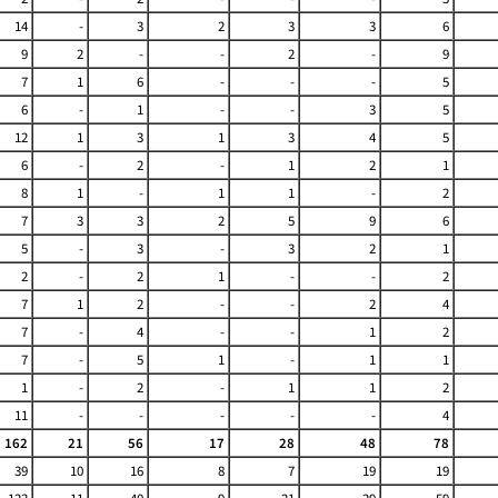
14
-
3
2
3
3
6
9
2
-
-
2
-
9
7
1
6
-
-
-
5
6
-
1
-
-
3
5
12
1
3
1
3
4
5
6
-
2
-
1
2
1
8
1
-
1
1
-
2
7
3
3
2
5
9
6
5
-
3
-
3
2
1
2
-
2
1
-
-
2
7
1
2
-
-
2
4
7
-
4
-
-
1
2
7
-
5
1
-
1
1
1
-
2
-
1
1
2
11
-
-
-
-
-
4
162
21
56
17
28
48
78
39
10
16
8
7
19
19