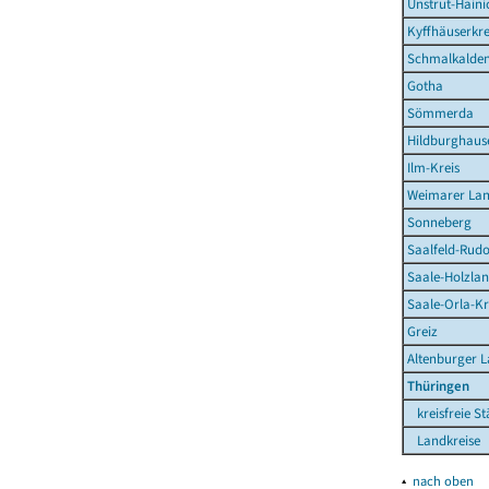
Unstrut-Haini
Kyffhäuserkre
Schmalkalden
Gotha
Sömmerda
Hildburghaus
Ilm-Kreis
Weimarer La
Sonneberg
Saalfeld-Rudo
Saale-Holzlan
Saale-Orla-Kr
Greiz
Altenburger 
Thüringen
kreisfreie St
Landkreise
▴
nach oben