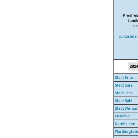
Kreisfrei
Landk
Lan
Schlüssel e
Stadt Erfurt
Stadt Gera
Stadt Jena
Stadt Suhl
Stadt Weimar
Eichsfeld
Nordhausen
Wartburgkrei