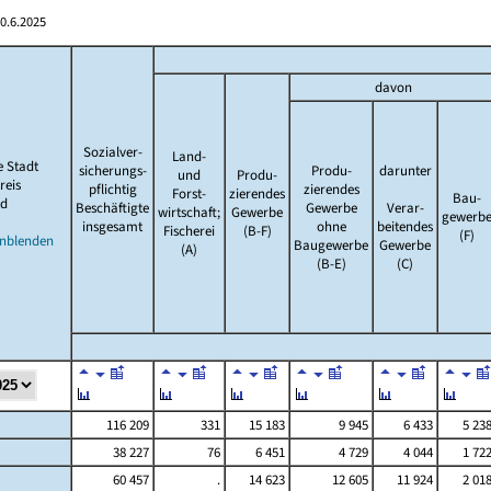
0.6.2025
davon
Sozialver-
Land-
e Stadt
sicherungs-
Produ-
darunter
und
Produ-
reis
pflichtig
zierendes
Forst-
zierendes
Bau-
d
Beschäftigte
Gewerbe
Verar-
wirtschaft;
Gewerbe
gewerb
insgesamt
ohne
beitendes
Fischerei
(B-F)
(F)
inblenden
Baugewerbe
Gewerbe
(A)
(B-E)
(C)
116 209
331
15 183
9 945
6 433
5 23
38 227
76
6 451
4 729
4 044
1 72
60 457
.
14 623
12 605
11 924
2 01