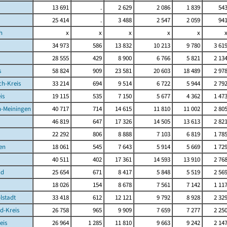
13 691
.
2 629
2 086
1 839
54
25 414
.
3 488
2 547
2 059
94
h
x
x
x
x
x
34 973
586
13 832
10 213
9 780
3 61
28 555
429
8 900
6 766
5 821
2 13
s
58 824
909
23 581
20 603
18 489
2 97
ch-Kreis
33 214
694
9 514
6 722
5 944
2 79
is
19 115
535
7 150
5 677
4 362
1 47
-Meiningen
40 717
714
14 615
11 810
11 002
2 80
46 819
647
17 326
14 505
13 613
2 82
22 292
806
8 888
7 103
6 819
1 78
en
18 061
545
7 643
5 914
5 669
1 72
40 511
402
17 361
14 593
13 910
2 76
nd
25 654
671
8 417
5 848
5 519
2 56
18 026
154
8 678
7 561
7 142
1 11
lstadt
33 418
612
12 121
9 792
8 928
2 32
d-Kreis
26 758
965
9 909
7 659
7 277
2 25
eis
26 964
1 285
11 810
9 663
9 242
2 14