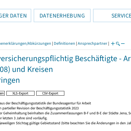
GER DATEN
DATENERHEBUNG
SERVIC
henerklärungen/Abkürzungen
|
Definitionen
|
Ansprechpartner
|
versicherungspflichtig Beschäftigte - A
08) und Kreisen
ringen
us der Beschäftigungsstatistik der Bundesagentur für Arbeit
 partieller Revision der Beschäftigungsstatistik 2023
r Geheimhaltung beinhalten die Zusammenfassungen B-F und B-E der Städte Jena, Su
 letzten 3 Jahre sind vorläufig.
 jeweiligen Stichtag gültige Gebietsstand (bitte beachten Sie die Änderungen in den Ja