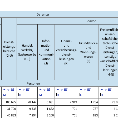
Darunter
davon
Freiberuflich
wissen-
schaftliche
Infor-
Finanz-
Dienst-
Grundstücks-
technische
Handel,
mation
und
leistungs-
und
Dienst-
Verkehr,
und
Versicherungs-
bereiche
e
Wohnungs-
leistungen;
Gastgewerbe
Kommuni-
dienst-
(G-U)
wesen
sonstige
(G-I)
kation
leistungen
(L)
wirtschaftlic
(J)
(K)
Dienst-
leistungen
(M-N)
Personen
8
100 695
28 142
6 081
2 919
1 254
23 0
2
31 700
9 735
1 682
701
787
4 1
8
45 833
7 294
3 200
701
893
9 2