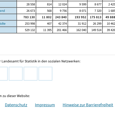
28 558
814
12 024
9 599
8 677
2 42
Land
26 673
568
9 756
8 071
7 320
1 68
783 130
11 802
243 840
193 952
175 813
49 88
ädte
253 998
407
42 374
31 912
26 299
10 46
529 132
11 395
201 466
162 040
149 514
39 42
 Landesamt für Statistik in den sozialen Netzwerken:
 zu dieser Website:
Datenschutz
Impressum
Hinweise zur Barrierefreiheit