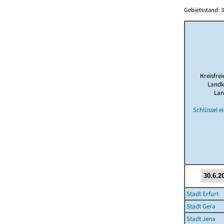
Gebietsstand: 3
Kreisfrei
Landk
Lan
Schlüssel e
Stadt Erfurt
Stadt Gera
Stadt Jena