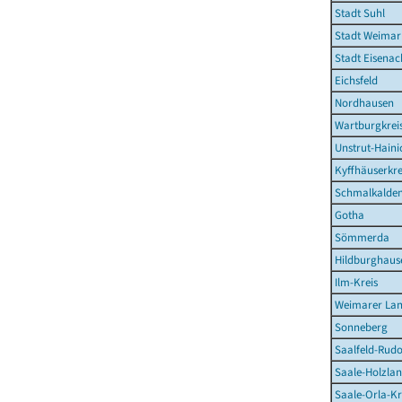
Stadt Suhl
Stadt Weimar
Stadt Eisenac
Eichsfeld
Nordhausen
Wartburgkrei
Unstrut-Haini
Kyffhäuserkre
Schmalkalden
Gotha
Sömmerda
Hildburghaus
Ilm-Kreis
Weimarer La
Sonneberg
Saalfeld-Rudo
Saale-Holzlan
Saale-Orla-Kr