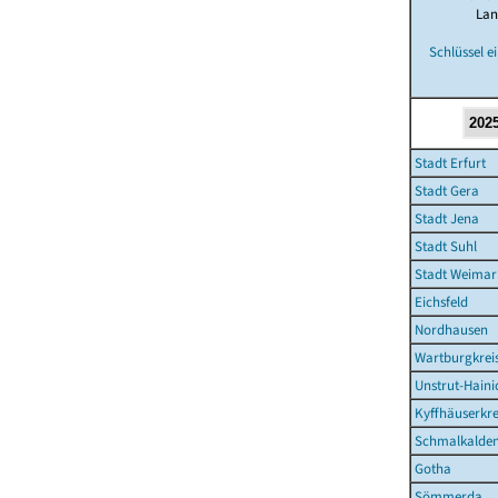
La
Schlüssel e
Stadt Erfurt
Stadt Gera
Stadt Jena
Stadt Suhl
Stadt Weimar
Eichsfeld
Nordhausen
Wartburgkrei
Unstrut-Haini
Kyffhäuserkre
Schmalkalden
Gotha
Sömmerda