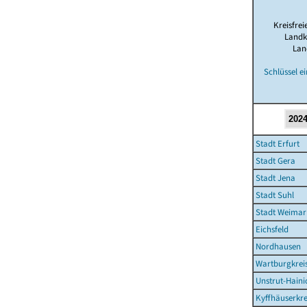
Kreisfrei
Landk
Lan
Schlüssel e
Stadt Erfurt
Stadt Gera
Stadt Jena
Stadt Suhl
Stadt Weimar
Eichsfeld
Nordhausen
Wartburgkrei
Unstrut-Haini
Kyffhäuserkre