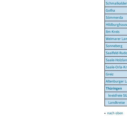
Schmalkalden
Gotha
Sömmerda
Hildburghaus
Ilm-Kreis
Weimarer La
Sonneberg
Saalfeld-Rudo
Saale-Holzlan
Saale-Orla-Kr
Greiz
Altenburger 
Thüringen
kreisfreie St
Landkreise
▴
nach oben