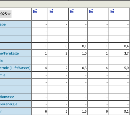
gabe
-
-
-
-
-
-
-
-
-
-
-
-
-
-
-
1
0
0,1
1
0,4
me/Fernkälte
1
2
1,0
1
3,7
ie
-
-
-
-
-
ermie (Luft/Wasser)
4
2
0,5
4
5,0
rmie
-
-
-
-
-
-
-
-
-
-
-
-
-
-
-
 Biomasse
-
-
-
-
-
 Heizenergie
-
-
-
-
-
en
6
5
1,5
6
9,1