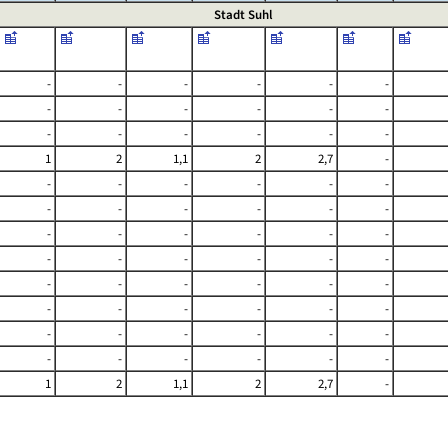
Stadt Suhl
-
-
-
-
-
-
-
-
-
-
-
-
-
-
-
-
-
-
1
2
1,1
2
2,7
-
-
-
-
-
-
-
-
-
-
-
-
-
-
-
-
-
-
-
-
-
-
-
-
-
-
-
-
-
-
-
-
-
-
-
-
-
-
-
-
-
-
-
-
-
-
-
-
-
1
2
1,1
2
2,7
-