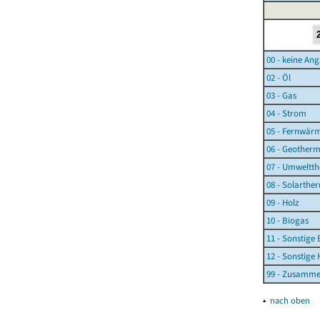
00 - keine An
02 - Öl
03 - Gas
04 - Strom
05 - Fernwär
06 - Geotherm
07 - Umweltth
08 - Solarthe
09 - Holz
10 - Biogas
11 - Sonstige
12 - Sonstige
99 - Zusamm
▴
nach oben