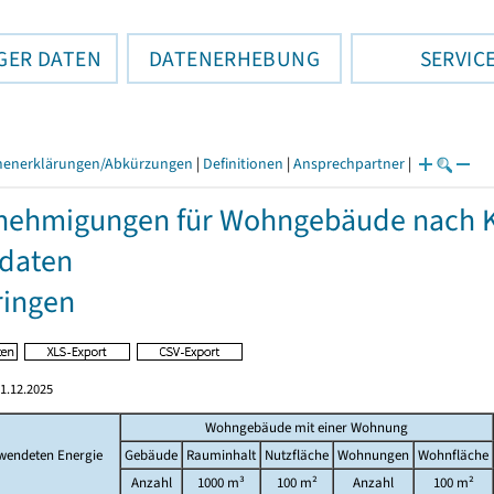
GER DATEN
DATENERHEBUNG
SERVIC
henerklärungen/Abkürzungen
|
Definitionen
|
Ansprechpartner
|
ehmigungen für Wohngebäude nach Kre
daten
ringen
1.12.2025
Wohngebäude mit einer Wohnung
rwendeten Energie
Gebäude
Rauminhalt
Nutzfläche
Wohnungen
Wohnfläche
Anzahl
1000 m³
100 m²
Anzahl
100 m²