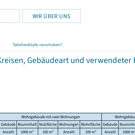
E
WIR ÜBER UNS
Tabellenköpfe verschoben?
isen, Gebäudeart und verwendeter Ene
Wohngebäude mit zwei Wohnungen
Wohngebäud
Gebäude
Rauminhalt
Nutzfläche
Wohnungen
Wohnfläche
Gebäude
Rauminha
Anzahl
1000 m³
100 m²
Anzahl
100 m²
Anzahl
1000 m