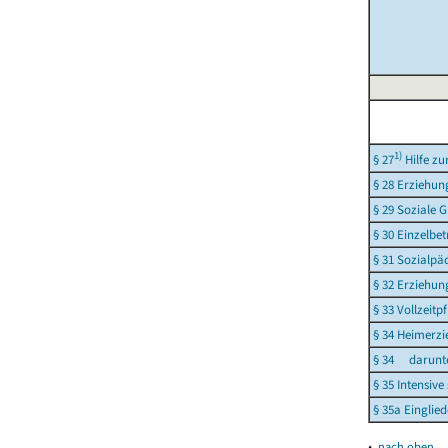
1)
§ 27
Hilfe zu
§ 28 Erziehu
§ 29 Soziale 
§ 30 Einzelbe
§ 31 Sozialpä
§ 32 Erziehun
§ 33 Vollzeitp
§ 34 Heimerzi
§ 34 darunte
§ 35 Intensiv
§ 35a Einglie
▴
nach oben