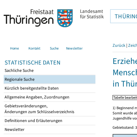
THÜRIN
Zurück
|
Zeic
Home
Kontakt
Suche
Newsletter
Erzieh
STATISTISCHE DATEN
Mensch
Sachliche Suche
Regionale Suche
in Thü
Kürzlich bereitgestellte Daten
Allgemeine Angaben, Zuordnungen
Gebietsveränderungen,
1) Beginnend m
Änderungen zum Schlüsselverzeichnis
Somit wurde ab
Jugendhilfe vor
Definitionen und Erläuterungen
Gebietsstand: 3
Newsletter