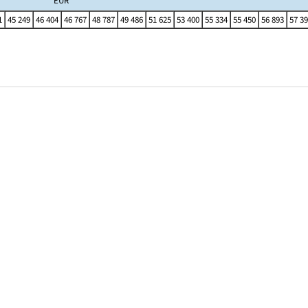
EUR
1
45 249
46 404
46 767
48 787
49 486
51 625
53 400
55 334
55 450
56 893
57 3