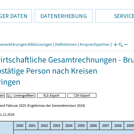
GER DATEN
DATENERHEBUNG
SERVIC
henerklärungen/Abkürzungen
|
Definitionen
|
Ansprechpartner
|
irtschaftliche Gesamtrechnungen - Brut
stätige Person nach Kreisen
ringen
nd Februar 2025 (Ergebnisse der Generalrevision 2024)
1.12.2024
2000
2001
2002
2003
2004
2005
2006
2007
2008
2009