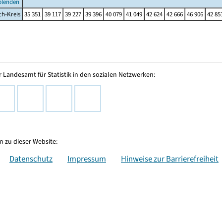
blenden
ch-Kreis
35 351
39 117
39 227
39 396
40 079
41 049
42 624
42 666
46 906
42 85
 Landesamt für Statistik in den sozialen Netzwerken:
 zu dieser Website:
Datenschutz
Impressum
Hinweise zur Barrierefreiheit