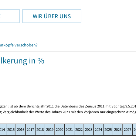
E
WIR ÜBER UNS
enköpfe verschoben?
lkerung in %
zahl ist ab dem Berichtsjahr 2011 die Datenbasis des Zensus 2011 mit Stichtag 9.5.201
3; Vergleichbarkeit der Werte des Jahres 2023 mit den Vorjahren nur eingeschränkt mög
014
2015
2016
2017
2018
2019
2020
2021
2022
2023
2024
2025
2026
2027
2