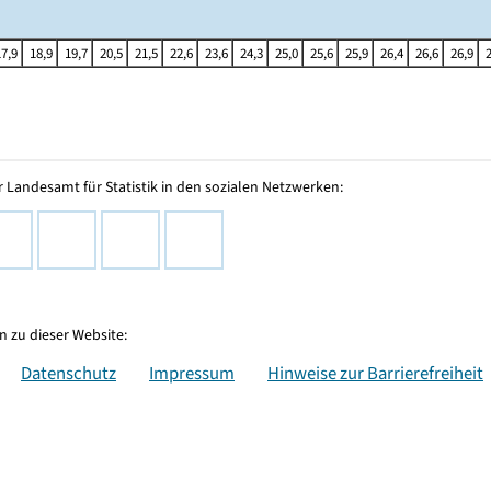
17,9
18,9
19,7
20,5
21,5
22,6
23,6
24,3
25,0
25,6
25,9
26,4
26,6
26,9
 Landesamt für Statistik in den sozialen Netzwerken:
 zu dieser Website:
Datenschutz
Impressum
Hinweise zur Barrierefreiheit