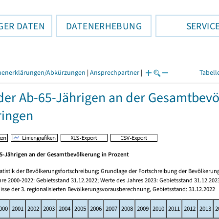
GER DATEN
DATENERHEBUNG
SERVIC
henerklärungen/Abkürzungen
|
Ansprechpartner
|
Tabell
 der Ab-65-Jährigen an der Gesamtbevö
ringen
65-Jährigen an der Gesamtbevölkerung in Prozent
atistik der Bevölkerungsfortschreibung; Grundlage der Fortschreibung der Bevölkerungs
re 2000-2022: Gebietsstand 31.12.2022; Werte des Jahres 2023: Gebietsstand 31.12.202
isse der 3. regionalisierten Bevölkerungsvorausberechnung, Gebietsstand: 31.12.2022
000
2001
2002
2003
2004
2005
2006
2007
2008
2009
2010
2011
2012
2013
2