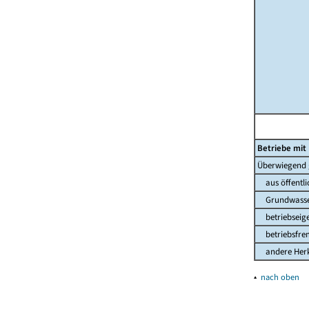
Betriebe mi
Überwiegend g
aus öffentli
Grundwasser 
betriebseige
betriebsfrem
andere Herkun
▴
nach oben