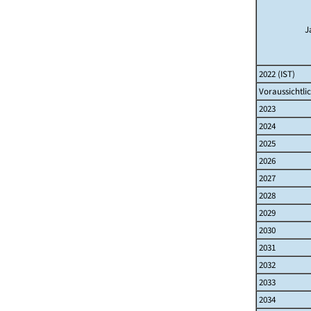
J
2022 (IST)
Voraussichtli
2023
2024
2025
2026
2027
2028
2029
2030
2031
2032
2033
2034