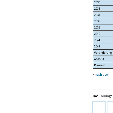
2035
2036
2037
2038
2039
2040
2041
2042
Veränderung 
Absolut
Prozent
▴
nach oben
Das Thüringer