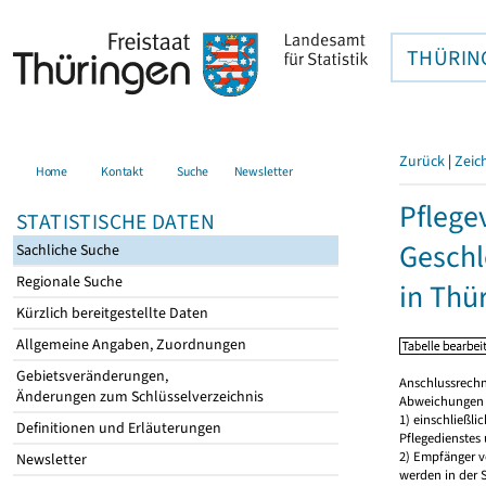
THÜRIN
Zurück
|
Zeic
Home
Kontakt
Suche
Newsletter
Pflege
STATISTISCHE DATEN
Geschl
Sachliche Suche
Regionale Suche
in Thü
Kürzlich bereitgestellte Daten
Allgemeine Angaben, Zuordnungen
Gebietsveränderungen,
Anschlussrechnu
Änderungen zum Schlüsselverzeichnis
Abweichungen 
1) einschließl
Definitionen und Erläuterungen
Pflegedienstes
2) Empfänger vo
Newsletter
werden in der S