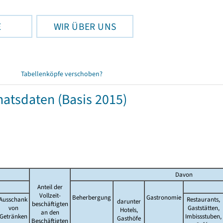
E
WIR ÜBER UNS
Tabellenköpfe verschoben?
natsdaten (Basis 2015)
Davon
Anteil der
Vollzeit-
Beherbergung
Gastronomie
Ausschank
Restaurants,
darunter
beschäftigten
von
Gaststätten,
Hotels,
an den
Getränken
Imbissstuben,
Gasthöfe
Beschäftigten