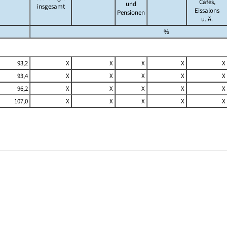
Cafés,
und
insgesamt
Eissalons
Pensionen
u. Ä.
%
93,2
X
X
X
X
X
93,4
X
X
X
X
X
96,2
X
X
X
X
X
107,0
X
X
X
X
X