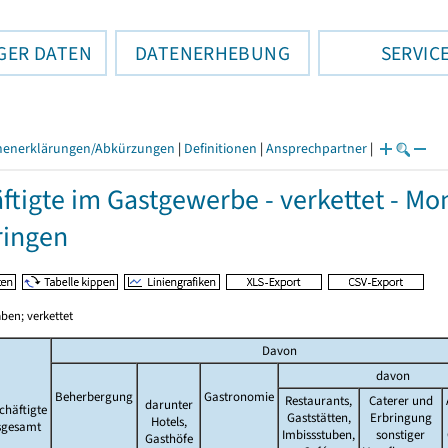
GER DATEN
DATENERHEBUNG
SERVIC
henerklärungen/Abkürzungen
|
Definitionen
|
Ansprechpartner
|
ftigte im Gastgewerbe - verkettet - Mo
ringen
ben; verkettet
Davon
davon
Beherbergung
Gastronomie
Restaurants,
Caterer und
darunter
chäftigte
Gaststätten,
Erbringung
Hotels,
sgesamt
Imbissstuben,
sonstiger
Gasthöfe