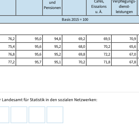
Cafés,
Verpflegungs-
und
Eissalons
dienst-
Pensionen
u. Ä.
leistungen
Basis 2015 = 100
76,2
95,0
94,8
69,2
69,5
70,9
75,4
95,6
95,2
68,0
70,2
65,6
76,8
95,6
95,2
69,8
72,2
67,0
77,2
95,7
95,1
70,2
71,8
67,8
 Landesamt für Statistik in den sozialen Netzwerken: