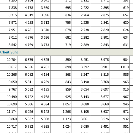
7 295
3 954
3 341
571
2 132
2 772
597
7 838
4 178
3 660
695
2 222
2 895
619
8 215
4 319
3 896
834
2 264
2 875
657
7 971
4 258
3 713
755
2 225
2 841
630
7 951
4 281
3 670
678
2 238
2 820
624
8 012
4 376
3 636
682
2 282
2 801
634
8 542
4 769
3 773
719
2 389
2 843
631
Arbeit Suhl
10 704
6 379
4 325
850
3 451
3 976
984
10 617
6 356
4 261
898
3 392
3 901
1 010
10 266
6 082
4 184
868
3 247
3 815
986
10 050
5 811
4 239
843
3 190
3 768
965
9 767
5 582
4 185
859
3 054
3 697
916
10 490
5 722
4 768
925
3 143
3 677
967
10 690
5 806
4 884
1 057
3 080
3 660
946
11 174
6 026
5 148
1 266
3 105
3 637
972
10 860
5 852
5 008
1 123
3 061
3 526
932
10 717
5 782
4 935
1 024
3 080
3 491
951