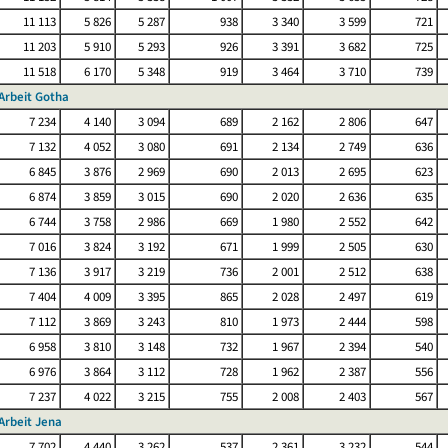
11 113
5 826
5 287
938
3 340
3 599
721
11 203
5 910
5 293
926
3 391
3 682
725
11 518
6 170
5 348
919
3 464
3 710
739
Arbeit Gotha
7 234
4 140
3 094
689
2 162
2 806
647
7 132
4 052
3 080
691
2 134
2 749
636
6 845
3 876
2 969
690
2 013
2 695
623
6 874
3 859
3 015
690
2 020
2 636
635
6 744
3 758
2 986
669
1 980
2 552
642
7 016
3 824
3 192
671
1 999
2 505
630
7 136
3 917
3 219
736
2 001
2 512
638
7 404
4 009
3 395
865
2 028
2 497
619
7 112
3 869
3 243
810
1 973
2 444
598
6 958
3 810
3 148
732
1 967
2 394
540
6 976
3 864
3 112
728
1 962
2 387
556
7 237
4 022
3 215
755
2 008
2 403
567
Arbeit Jena
7 702
4 440
3 262
537
2 361
3 232
544