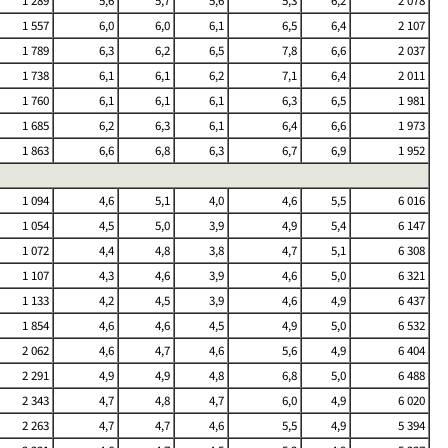
1 289
5,6
5,7
5,6
5,3
6,2
2 078
1 557
6,0
6,0
6,1
6,5
6,4
2 107
1 789
6,3
6,2
6,5
7,8
6,6
2 037
1 738
6,1
6,1
6,2
7,1
6,4
2 011
1 760
6,1
6,1
6,1
6,3
6,5
1 981
1 685
6,2
6,3
6,1
6,4
6,6
1 973
1 863
6,6
6,8
6,3
6,7
6,9
1 952
1 094
4,6
5,1
4,0
4,6
5,5
6 016
1 054
4,5
5,0
3,9
4,9
5,4
6 147
1 072
4,4
4,8
3,8
4,7
5,1
6 308
1 107
4,3
4,6
3,9
4,6
5,0
6 321
1 133
4,2
4,5
3,9
4,6
4,9
6 437
1 854
4,6
4,6
4,5
4,9
5,0
6 532
2 062
4,6
4,7
4,6
5,6
4,9
6 404
2 291
4,9
4,9
4,8
6,8
5,0
6 488
2 343
4,7
4,8
4,7
6,0
4,9
6 020
2 263
4,7
4,7
4,6
5,5
4,9
5 394