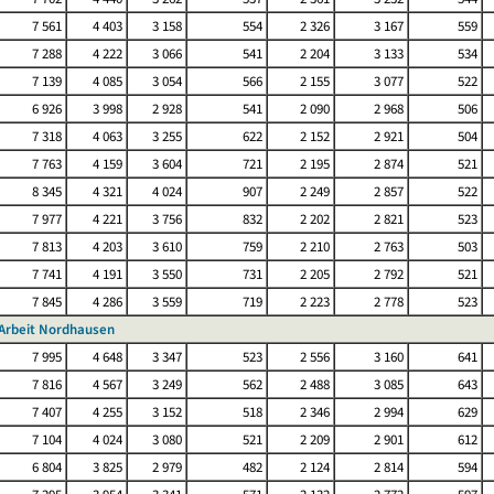
7 561
4 403
3 158
554
2 326
3 167
559
7 288
4 222
3 066
541
2 204
3 133
534
7 139
4 085
3 054
566
2 155
3 077
522
6 926
3 998
2 928
541
2 090
2 968
506
7 318
4 063
3 255
622
2 152
2 921
504
7 763
4 159
3 604
721
2 195
2 874
521
8 345
4 321
4 024
907
2 249
2 857
522
7 977
4 221
3 756
832
2 202
2 821
523
7 813
4 203
3 610
759
2 210
2 763
503
7 741
4 191
3 550
731
2 205
2 792
521
7 845
4 286
3 559
719
2 223
2 778
523
 Arbeit Nordhausen
7 995
4 648
3 347
523
2 556
3 160
641
7 816
4 567
3 249
562
2 488
3 085
643
7 407
4 255
3 152
518
2 346
2 994
629
7 104
4 024
3 080
521
2 209
2 901
612
6 804
3 825
2 979
482
2 124
2 814
594