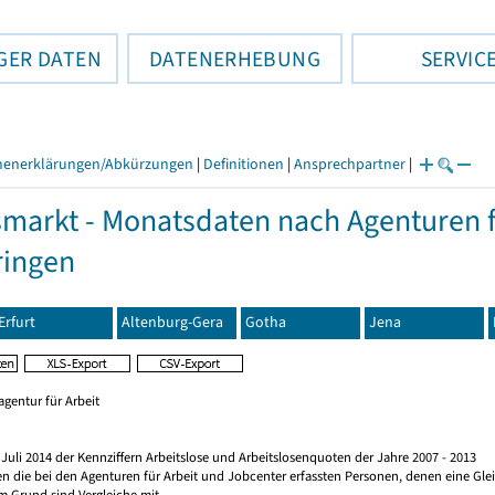
GER DATEN
DATENERHEBUNG
SERVIC
henerklärungen/Abkürzungen
|
Definitionen
|
Ansprechpartner
|
smarkt - Monatsdaten nach Agenturen f
ringen
Erfurt
Altenburg-Gera
Gotha
Jena
gentur für Arbeit
Juli 2014 der Kennziffern Arbeitslose und Arbeitslosenquoten der Jahre 2007 - 2013
en die bei den Agenturen für Arbeit und Jobcenter erfassten Personen, denen eine Gl
m Grund sind Vergleiche mit