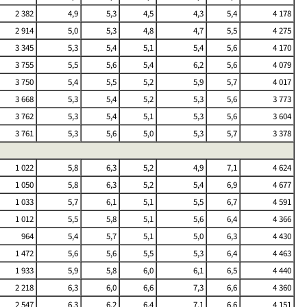
2 382
4,9
5,3
4,5
4,3
5,4
4 178
2 914
5,0
5,3
4,8
4,7
5,5
4 275
3 345
5,3
5,4
5,1
5,4
5,6
4 170
3 755
5,5
5,6
5,4
6,2
5,6
4 079
3 750
5,4
5,5
5,2
5,9
5,7
4 017
3 668
5,3
5,4
5,2
5,3
5,6
3 773
3 762
5,3
5,4
5,1
5,3
5,6
3 604
3 761
5,3
5,6
5,0
5,3
5,7
3 378
1 022
5,8
6,3
5,2
4,9
7,1
4 624
1 050
5,8
6,3
5,2
5,4
6,9
4 677
1 033
5,7
6,1
5,1
5,5
6,7
4 591
1 012
5,5
5,8
5,1
5,6
6,4
4 366
964
5,4
5,7
5,1
5,0
6,3
4 430
1 472
5,6
5,6
5,5
5,3
6,4
4 463
1 933
5,9
5,8
6,0
6,1
6,5
4 440
2 218
6,3
6,0
6,6
7,3
6,6
4 360
2 547
6,3
6,2
6,4
7,1
6,6
4 151