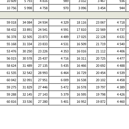
10 609
5 793
4 816
989
3 032
3 467
936
10 756
5 998
4 758
970
3 096
3 454
944
59 018
34 084
24 934
4 329
18 116
23 067
4 718
58 432
33 891
24 541
4 591
17 810
22 569
4 737
56 378
32 505
23 873
4 489
17 025
22 128
4 631
55 168
31 334
23 833
4 531
16 509
21 719
4 540
53 476
30 250
23 226
4 353
16 016
21 112
4 406
56 015
30 578
25 437
4 716
16 311
20 725
4 477
58 624
31 489
27 135
5 435
16 466
20 692
4 488
61 535
32 542
28 993
6 464
16 729
20 454
4 539
60 042
32 091
27 951
6 009
16 538
20 102
4 458
59 275
31 829
27 446
5 472
16 578
19 797
4 389
59 288
32 145
27 143
5 379
16 595
19 798
4 426
60 816
33 536
27 280
5 401
16 952
19 872
4 460