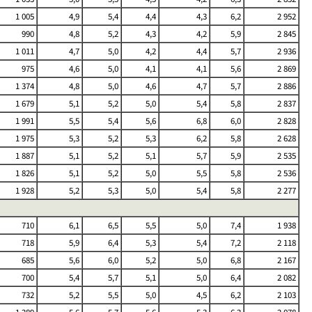
1 005
4,9
5,4
4,4
4,3
6,2
2 952
990
4,8
5,2
4,3
4,2
5,9
2 845
1 011
4,7
5,0
4,2
4,4
5,7
2 936
975
4,6
5,0
4,1
4,1
5,6
2 869
1 374
4,8
5,0
4,6
4,7
5,7
2 886
1 679
5,1
5,2
5,0
5,4
5,8
2 837
1 991
5,5
5,4
5,6
6,8
6,0
2 828
1 975
5,3
5,2
5,3
6,2
5,8
2 628
1 887
5,1
5,2
5,1
5,7
5,9
2 535
1 826
5,1
5,2
5,0
5,5
5,8
2 536
1 928
5,2
5,3
5,0
5,4
5,8
2 277
710
6,1
6,5
5,5
5,0
7,4
1 938
718
5,9
6,4
5,3
5,4
7,2
2 118
685
5,6
6,0
5,2
5,0
6,8
2 167
700
5,4
5,7
5,1
5,0
6,4
2 082
732
5,2
5,5
5,0
4,5
6,2
2 103