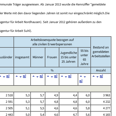
ommunale Träger ausgewiesen. Ab Januar 2013 wurde die Kennziffer "gemeldete
der Werte mit den davor liegenden Jahren ist somit nur eingeschränkt möglich.Die
d (Agentur für Arbeit Nordhausen). Seit Januar 2012 gehören außerdem zu den
gentur für Arbeit Suhl).
Arbeitslosenquote bezogen auf
alle zivilen Erwerbspersonen
Bestand an
55 bis
gemeldeten
Jugendliche
unter
Arbeitsstellen
usländer
insgesamt
Männer
Frauen
15 bis unter
65
25 Jahren
Jahre
%
Anzahl
2 518
5,3
5,7
4,9
4,4
6,0
3 963
2 591
5,3
5,7
4,8
4,8
6,0
4 232
2 505
5,1
5,5
4,6
4,6
5,8
4 277
2 443
5,0
5,4
4,6
4,7
5,6
4 165