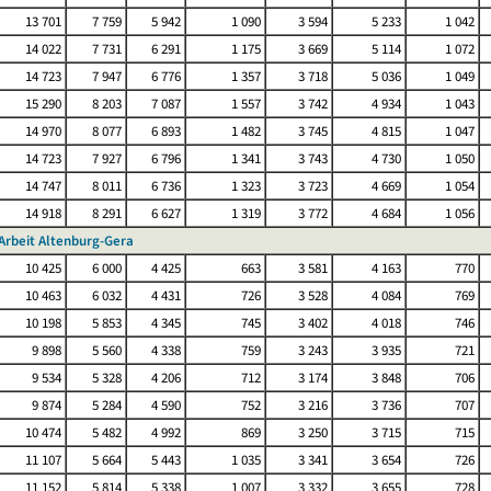
13 701
7 759
5 942
1 090
3 594
5 233
1 042
14 022
7 731
6 291
1 175
3 669
5 114
1 072
14 723
7 947
6 776
1 357
3 718
5 036
1 049
15 290
8 203
7 087
1 557
3 742
4 934
1 043
14 970
8 077
6 893
1 482
3 745
4 815
1 047
14 723
7 927
6 796
1 341
3 743
4 730
1 050
14 747
8 011
6 736
1 323
3 723
4 669
1 054
14 918
8 291
6 627
1 319
3 772
4 684
1 056
 Arbeit Altenburg-Gera
10 425
6 000
4 425
663
3 581
4 163
770
10 463
6 032
4 431
726
3 528
4 084
769
10 198
5 853
4 345
745
3 402
4 018
746
9 898
5 560
4 338
759
3 243
3 935
721
9 534
5 328
4 206
712
3 174
3 848
706
9 874
5 284
4 590
752
3 216
3 736
707
10 474
5 482
4 992
869
3 250
3 715
715
11 107
5 664
5 443
1 035
3 341
3 654
726
11 152
5 814
5 338
1 007
3 332
3 655
728