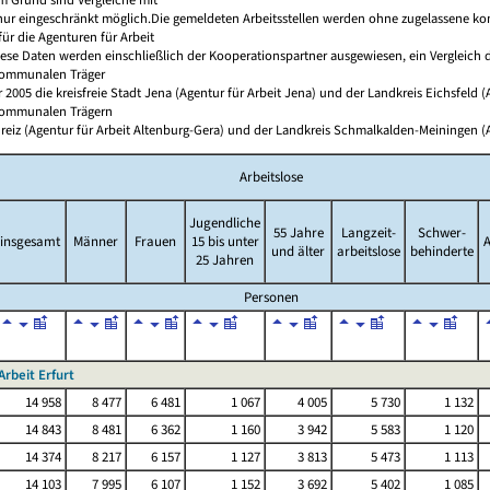
nur eingeschränkt möglich.Die gemeldeten Arbeitsstellen werden ohne zugelassene k
 für die Agenturen für Arbeit
iese Daten werden einschließlich der Kooperationspartner ausgewiesen, ein Vergleich 
kommunalen Träger
r 2005 die kreisfreie Stadt Jena (Agentur für Arbeit Jena) und der Landkreis Eichsfel
kommunalen Trägern
reiz (Agentur für Arbeit Altenburg-Gera) und der Landkreis Schmalkalden-Meiningen (A
Arbeitslose
Jugendliche
55 Jahre
Langzeit-
Schwer-
insgesamt
Männer
Frauen
15 bis unter
A
und älter
arbeitslose
behinderte
25 Jahren
Personen
Arbeit Erfurt
14 958
8 477
6 481
1 067
4 005
5 730
1 132
14 843
8 481
6 362
1 160
3 942
5 583
1 120
14 374
8 217
6 157
1 127
3 813
5 473
1 113
14 103
7 995
6 107
1 152
3 692
5 402
1 085