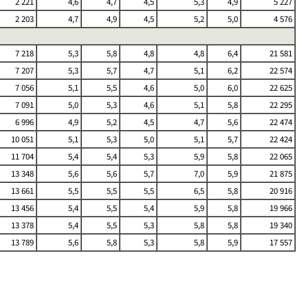
2 221
4,6
4,7
4,5
5,3
4,9
5 227
2 203
4,7
4,9
4,5
5,2
5,0
4 576
7 218
5,3
5,8
4,8
4,8
6,4
21 581
7 207
5,3
5,7
4,7
5,1
6,2
22 574
7 056
5,1
5,5
4,6
5,0
6,0
22 625
7 091
5,0
5,3
4,6
5,1
5,8
22 295
6 996
4,9
5,2
4,5
4,7
5,6
22 474
10 051
5,1
5,3
5,0
5,1
5,7
22 424
11 704
5,4
5,4
5,3
5,9
5,8
22 065
13 348
5,6
5,6
5,7
7,0
5,9
21 875
13 661
5,5
5,5
5,5
6,5
5,8
20 916
13 456
5,4
5,5
5,4
5,9
5,8
19 966
13 378
5,4
5,5
5,3
5,8
5,8
19 340
13 789
5,6
5,8
5,3
5,8
5,9
17 557