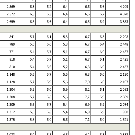
2 569
6,3
6,2
6,4
6,6
6,6
4 209
2 572
6,3
6,3
6,4
6,6
6,7
4 070
2 659
6,5
6,6
6,4
6,5
6,9
3 853
841
5,7
6,1
5,3
6,7
6,5
2 208
789
5,6
6,0
5,3
6,7
6,4
2 448
771
5,4
5,7
5,1
6,7
6,0
2 437
818
5,4
5,7
5,1
6,7
6,1
2 425
810
5,4
5,6
5,2
6,3
6,0
2 457
1 148
5,6
5,7
5,5
6,3
6,0
2 190
1 128
5,7
5,9
5,6
7,0
6,0
2 107
1 304
5,9
6,0
5,9
8,2
6,1
2 083
1 308
5,7
5,8
5,6
7,7
5,9
2 089
1 309
5,6
5,7
5,4
6,9
5,9
2 074
1 312
5,6
5,8
5,4
6,9
5,9
1 930
1 375
5,8
6,0
5,6
7,1
6,0
1 521
1 033
5,0
5,5
4,5
4,2
6,3
2 832