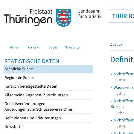
THÜRIN
Zurück
|
Home
Kontakt
Suche
Newsletter
Defini
STATISTISCHE DATEN
Sachliche Suche
▸
Nichtöffen
Regionale Suche
Jahre:
Kürzlich bereitgestellte Daten
▸
Wasservers
Jahre:
Allgemeine Angaben, Zuordnungen
▸
Nichtöffen
Gebietsveränderungen,
Kreisen
Änderungen zum Schlüsselverzeichnis
Jahre:
Definitionen und Erläuterungen
▸
Nichtöffen
Jahre:
Newsletter
▸
Nichtöffen