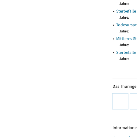
Jahre:
▸
Sterbefälle
Jahre:
▸
Todesursac
Jahre:
▸
Mittleres S
Jahre:
▸
Sterbefäll
Jahre:
Das Thüringer
Informationen