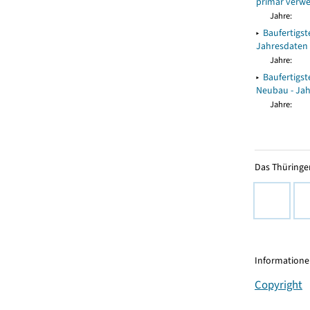
primär verwe
Jahre:
▸
Baufertigs
Jahresdaten
Jahre:
▸
Baufertigs
Neubau - Ja
Jahre:
Das Thüringer
Informationen
Copyright