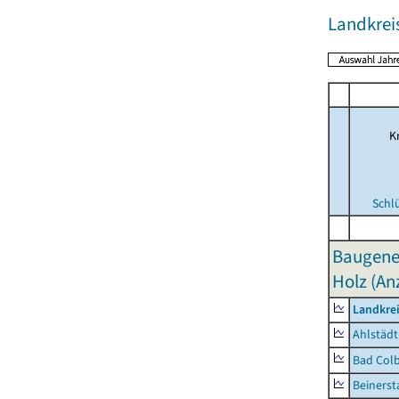
Landkrei
Kr
Schl
Baugene
Holz (An
Landkre
Ahlstädt
Bad Colb
Beinerst