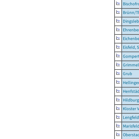
Bischofr
Brünn/T
Dingsle
Ehrenbe
Eichenb
Eisfeld, 
Gompert
Grimmel
Grub
Hellinge
Henfstä
Hildburg
Kloster 
Lengfeld
Marisfel
Obersta