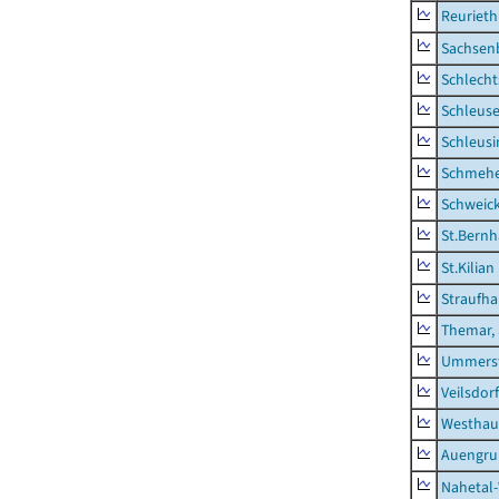
Reurieth
Sachsen
Schlecht
Schleus
Schleusi
Schmeh
Schweic
St.Bernh
St.Kilian
Straufha
Themar, 
Ummerst
Veilsdorf
Westhau
Auengr
Nahetal