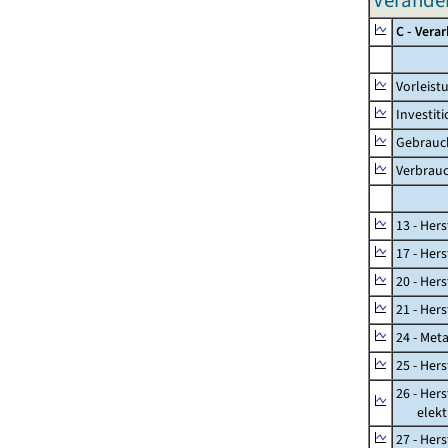
Verände
C - Vera
Vorleis
Investit
Gebrauc
Verbrau
13 - Hers
17 - Her
20 - Her
21 - Her
24 - Met
25 - Her
26 - Her
elektro
27 - Her