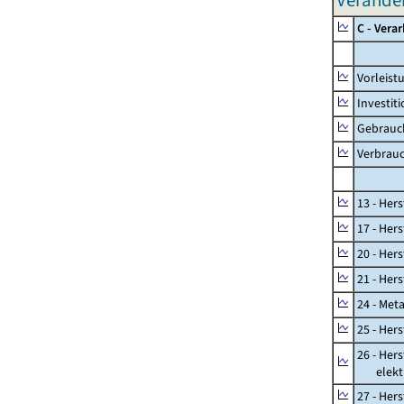
Verände
C - Vera
Vorleis
Investit
Gebrauc
Verbrau
13 - Hers
17 - Her
20 - Her
21 - Her
24 - Met
25 - Her
26 - Her
elektro
27 - Her