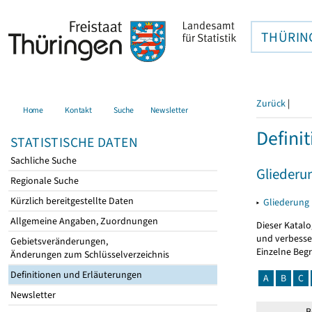
THÜRIN
Zurück
|
Home
Kontakt
Suche
Newsletter
Defini
STATISTISCHE DATEN
Sachliche Suche
Gliederu
Regionale Suche
Kürzlich bereitgestellte Daten
▸
Gliederung
Allgemeine Angaben, Zuordnungen
Dieser Katalo
und verbesse
Gebietsveränderungen,
Einzelne Beg
Änderungen zum Schlüsselverzeichnis
Definitionen und Erläuterungen
A
B
C
Newsletter
B