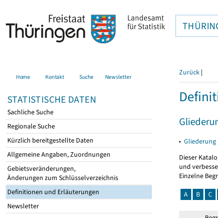
THÜRIN
Zurück
|
Home
Kontakt
Suche
Newsletter
Defini
STATISTISCHE DATEN
Sachliche Suche
Gliederu
Regionale Suche
Kürzlich bereitgestellte Daten
▸
Gliederung
Allgemeine Angaben, Zuordnungen
Dieser Katalo
und verbesse
Gebietsveränderungen,
Einzelne Beg
Änderungen zum Schlüsselverzeichnis
Definitionen und Erläuterungen
A
B
C
Newsletter
Begr