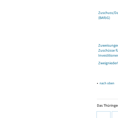
Zuschuss/D
(BAföG)
Zuweisunge
Zuschüsse f
Investitione
Zweignieder
▴
nach oben
Das Thüringer