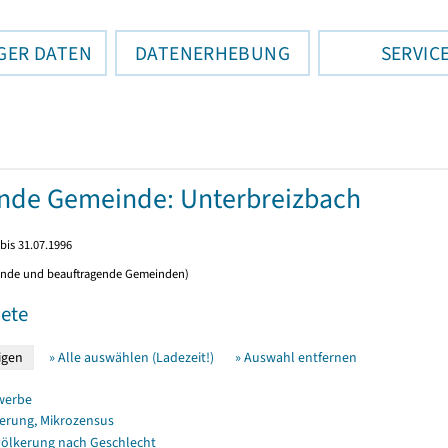
GER DATEN
DATENERHEBUNG
SERVIC
ende Gemeinde: Unterbreizbach
bis 31.07.1996
ende und beauftragende Gemeinden)
ete
» Alle auswählen (Ladezeit!)
» Auswahl entfernen
werbe
erung, Mikrozensus
ölkerung nach Geschlecht