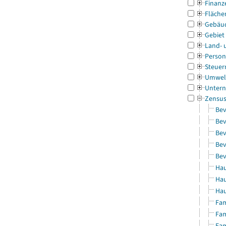
Finanz
Fläche
Gebäu
Gebiet
Land- 
Person
Steuer
Umwel
Untern
Zensu
Bev
Bev
Bev
Bev
Bev
Hau
Hau
Hau
Fam
Fam
Fam