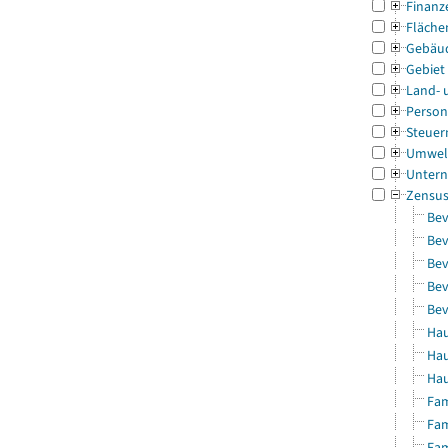
Finanz
Fläche
Gebäu
Gebiet
Land- 
Person
Steuer
Umwel
Untern
Zensu
Bev
Bev
Bev
Bev
Bev
Hau
Hau
Hau
Fam
Fam
Fam