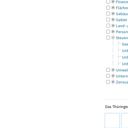
Finanz
Fläche
Gebäu
Gebiet
Land- 
Person
Steuer
Gew
Unb
Unb
Unb
Umwel
Untern
Zensu
Das Thüringer