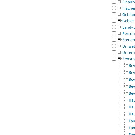
Finanz
Fläche
Gebäu
Gebiet
Land- 
Person
Steuer
Umwel
Untern
Zensu
Bev
Bev
Bev
Bev
Bev
Hau
Hau
Hau
Fam
Fam
Fam