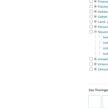
Finanz
Fläche
Gebäu
Gebiet
Land- 
Person
Steuer
Gew
Unb
Unb
Unb
Umwel
Untern
Zensu
Das Thüringer