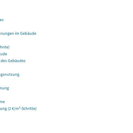
es
hnungen im Gebäude
hnte)
äude
 des Gebäudes
ngsnutzung
hnung
ume
g (2 €/m²-Schritte)