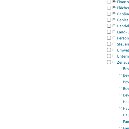
Finanz
Fläche
Gebäu
Gebiet
Handel
Land- 
Person
Steuer
Umwel
Untern
Zensu
Bev
Bev
Bev
Bev
Bev
Hau
Hau
Hau
Fam
Fam