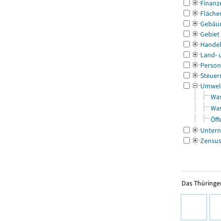
Finanz
Fläche
Gebäu
Gebiet
Handel
Land- 
Person
Steuer
Umwel
Was
Was
Öff
Untern
Zensu
Das Thüringer