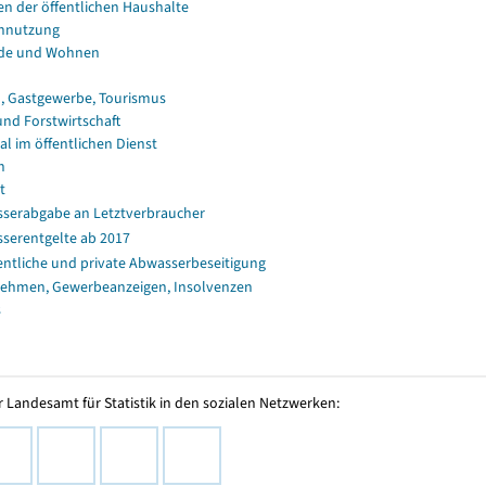
en der öffentlichen Haushalte
nnutzung
de und Wohnen
, Gastgewerbe, Tourismus
und Forstwirtschaft
al im öffentlichen Dienst
n
t
serabgabe an Letztverbraucher
serentgelte ab 2017
entliche und private Abwasserbeseitigung
ehmen, Gewerbeanzeigen, Insolvenzen
s
 Landesamt für Statistik in den sozialen Netzwerken: